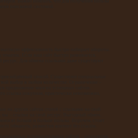
айтеров. Важно помнить, что для получения пользы
ния поисковой системой.
и высокую эффективность быстро набирает обороты.
тематик. Если ваш сайт быстро развивается,
й ресурс. Для обмена ссылками даже существуют
епревзойдённый способ. Существуют специальные
 свой выбор в любом количестве. Ограничение –
ется продвижение многих успешных сайтов.
что ссылка покупная, практически невозможно,
е на других сайтах статей с ссылками на свой
 вы – ссылки на свой ресурс. Выгодный обмен.
приносят больше и больше пользы. Впрочем, стоит
осто обмануть, разместив контент без ссылок.
пециальных вспомогательных сайтов – сателлитов,