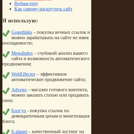
Вебмастеру
Как самому раскрутить сайт
Я
использую:
Gogetlinks
– покупка вечных ссылок и
можно зарабатывать на сайте не имея
посещаемости;
MegaIndex
– глубокий анализ вашего
сайта и возможность автоматического
продвижения;
WebEffector
– эффективное
автоматическое продвижение сайта;
Advego
– магазин готового контента,
можно заказать статью или продавать
свои;
Блогун
- покупка ссылок по
демократичным ценам и монетизация
блога;
E-planet
– качественный хостинг на