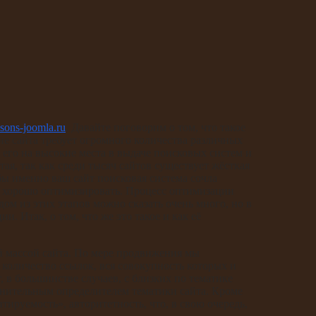
ssons-joomla.ru
. Давайте поговорим о том, что такое
е сайта требует огромного количества различных
его на высокие места в выдаче поисковых систем и
тая, так как среди тысяч сайтов существует жёсткая
обы именно ваш сайт поисковая система сочла
о хорошо оптимизировать. Процесс оптимизации
м из этих этапов можно сказать очень много, но в
и. Итак, о том, что же это такое и как её
ой массой сайта. По мере продвижения мы
 количество ссылок, вся совокупность которых и
, в большинстве случаев, с близких по тематике
лнительным определителем тематики сайта. Кроме
итируемость», авторитетность, что, в свою очередь,