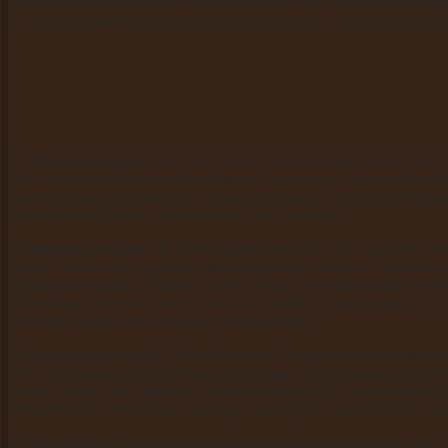
Многие вебмастера даже пользуются для этого услугами копир
от ссылки комментарии должны быть открыты для индексирова
3. Обмен ссылками.
Этот способ за относительную простоту 
Суть его в обоюдовыгодном обмене ссылками с сайтами схожих 
заинтересоваться обменом с вами может даже более популярны
специальные биржи, упрощающие этот процесс.
4. Покупка ссылок.
По своей эффективности это, вероятно, н
биржи ссылок, где за деньги можно купить ссылки с сайтов на
только ваш бюджет. Именно за счёт этого способа осуществля
Поисковые системы такие ссылки не любят, но определить то, 
поэтому данный способ живёт и процветает.
5. Размещение статей.
Данный способ подразумевает размещени
сайт. Площадки для размещения получают уникальный контент,
Такие ссылки, как правило, остаются навсегда и со временем 
внимательно относиться к выбору партнёров, ведь вас могут пр
6. Сателлиты.
Многие продвинутые вебмастера создают сеть с