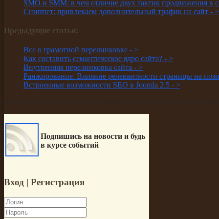
SMO и SMM: в чем отличие двух тактик продвижения в с
Сниппет: привлекаем дополнительный трафик на сайт -
>
Предыдущие статьи:
Все о грамотной перелинковке -
>
Как составить семантическое ядро сайта? -
>
Внутренняя перелинковка сайта -
>
Ранжирование. Влияние релевантности страницы на поз
Встроенные возможности SEO в Joomla 2.5 -
>
У Вас недостаточно прав для комментирования. Вам необходимо
Подпишись на новости и будь
в курсе событий
Вход
| Регистрация