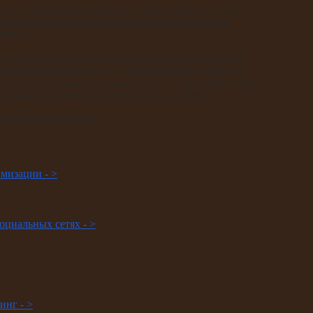
етки перераспределяется в пользу главного сайта.
ко получить отличный результат. Для создания
айтов.
 разнообразный, что описать его весь невозможно.
роший сайт получает естественным образом, за счёт
 Чем больше процент таких ссылок – тем лучше, ведь
та, так и с точки зрения поисковых систем.
 ваших начинаниях!
имизации -
>
оциальных сетях -
>
тинг -
>