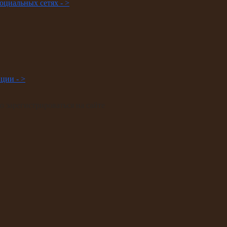
оциальных сетях -
>
иции -
>
 зарегистрироваться на сайте