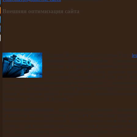
Внешняя оптимизация сайта
Здравствуйте уважаемые читатели блога
le
внешняя оптимизация сайта
. Продвижени
действий и операций, призванных вывести 
привлечь трафик. Задача это далеко не прос
конкуренция за посетителей. Для того, чт
достойным попадания на первые места выдачи, его необходим
делится на две больших этапа: внутреннюю и внешнюю. О каждо
данной статье речь пойдёт о втором этапе – внешней оптимизаци
проводить, речь и пойдёт ниже.
Внешняя оптимизация
– это разного рода работа со ссылочн
естественно или искусственно получаем на свой сайт огромное
называется ссылочной массой. Так как ссылки на ваш сайт идут
ресурсов, для поисковых систем ссылочная масса служит допо
того, ссылочная масса указывает на популярность сайта, его «ц