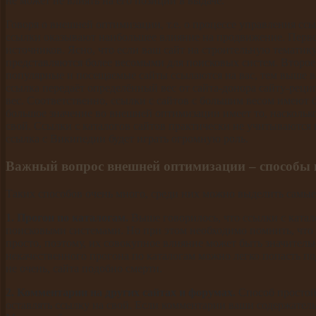
не может не влиять на его позиции в выдаче.
Говоря о внешней оптимизации, т.е. о процессе управления ссыл
ссылки оказывают наибольшее влияние на продвижение. Первое 
источников. Ясно, что если ваш сайт на строительную тематику,
представляются более весомыми для поисковых систем. Второе 
популярные и посещаемые сайты ссылаются на вас, тем выше в
ссылка передаёт определённый вес от сайта-донора сайту-рецип
вес. Соответственно, ссылки с сайтов с большим весом имеют б
большое значение во внешней оптимизации имеет то, насколько
свой. Ссылки с каталогов сайтов практически не учитываются 
ссылка с Википедии будет играть огромную роль.
Важный вопрос внешней оптимизации – способы 
Таких способов очень много, среди них можно выделить самые
1. Прогон по каталогам.
Выше говорилось, что ссылки с катал
поисковыми системами. Но при этом необходимо помнить, что 
просто, поэтому, их совокупное влияние может быть значительн
некачественного прогона по каталогам можно легко попасть под
не очень, сайта подобно смерти.
2. Комментарии на других сайтах и форумах.
Способ простой
оставлять ссылку на свой. Если комментарии ваши содержательн