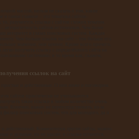
очной массой, нельзя не сказать о том, какие
и самое главное – это тематика сайтов-
 то, разумеется, ссылки с сайтов схожих тематик
– авторитетность сайтов-источников. Чем более
аш авторитет в глазах поисковых систем. Каждая
иенту. Чем больше ссылок на сайт – тем больше его
ольшее значение, они ценнее. Кроме всего прочего,
 легко получить ссылку с определённого сайта на
поисковыми системами, в то время как, скажем,
получения ссылок на сайт
 простые и действенные. О них ниже и поговорим.
огов сайтов практически не учитываются
получить такие ссылки в любом количестве очень
ым. Конечно, важно не переусердствовать, из-за
 фильтр поисковых систем, что для молодого, да и
 и действенный. Комментируя другие сайты, можно
ые и дельные, их не удалят, и ссылка останется.