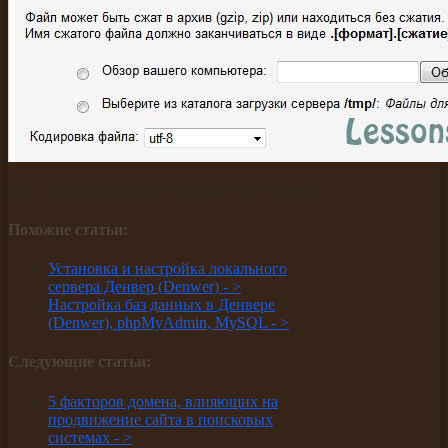
Вот в принципе и все. Рад если смог помочь.
Похожие статьи:
Установка и настройка локального
сервера Денвер (Denwer) -
>
Настройка баз данных в Денвере
(Denwer), phpMyAdmin, MySQL -
>
Следующие статьи:
5 факторов домена, влияющих на
продвижение сайта в поисковых
системах -
>