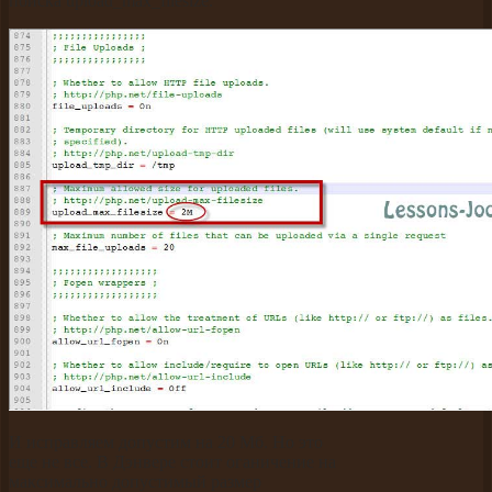
поиска upload_max_filesize.
И исправляем допустим на 20 Мб. Но это
еще не все. В Дэнвере стоит оганичение на
максимально допустимый размер