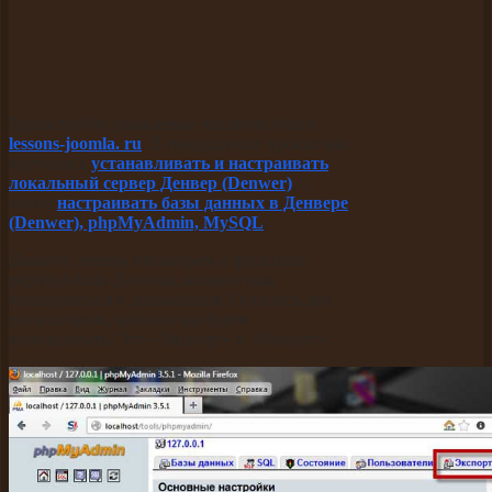
Здравствуйте уважаемые читатели блога
lessons-joomla. ru
. В предыдущих уроках мы
научились
устанавливать и настраивать
локальный сервер Денвер (Denwer)
, а
также
настраивать базы данных в Денвере
(Denwer), phpMyAdmin, MySQL
.
Давайте, теперь поговорим о функциях
phpMyAdmin Денвера, которое нам
понадобиться в дальнейшем. Остались два
пункта меню, которое мы будем
использовать. Это «Экспорт» и «Импорт».