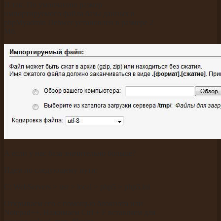
И так. По умолчанию размер
импортируемого файла базы данных в
phpMyadmin Dehwer установлен в размере 2
Мб.
А если у нас база значительно больше?
Идем по следующему пути:
С: WebServers > usr > local > php5 > php5.ini
Открываем его с помощью блокнота или
Notepad++. Нажимаем Ctrl + F вставляем для