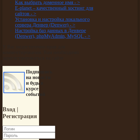
Как выбрать доменное имя -
>
E-planet – качественный хостинг для
сайтов -
>
Установка и настройка локального
сервера Денвер (Denwer) -
>
Настройка баз данных в Денвере
(Denwer), phpMyAdmin, MySQL -
>
У Вас недостаточно прав для
комментирования. Вам необходимо
зарегистрироваться на сайте
Подпишись
на новости
и будь в
курсе
событий
Вход
|
Регистрация