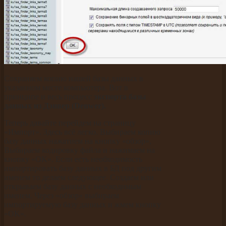
Сохраняем копию нашей базы данных в
указанном месте компьютера. Вот в
принципе и весь процесс
экспорта базы
данных из Дэнвер (Denwer).
Теперь давайте перейдем на страницу
«Импорт». Здесь всё легко. Выбираем копию
базу данных нажатием на кнопку «обзор»,
Выбираем кодировку файла и нажимаем на
кнопку «OK». Если есть необходимость
импортировать базу данных в БД под другим
именем то делаем следующее. Создаем или
открываем базу данных с необходимым
именем. Через «обзор» выбираем
импортируемую базу данных и жмем кнопку
«OK».