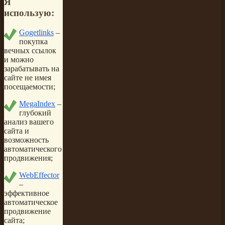
Я
использую:
Gogetlinks
–
покупка
вечных ссылок
и можно
зарабатывать на
сайте не имея
посещаемости;
MegaIndex
–
глубокий
анализ вашего
сайта и
возможность
автоматического
продвижения;
WebEffector
–
эффективное
автоматическое
продвижение
сайта;