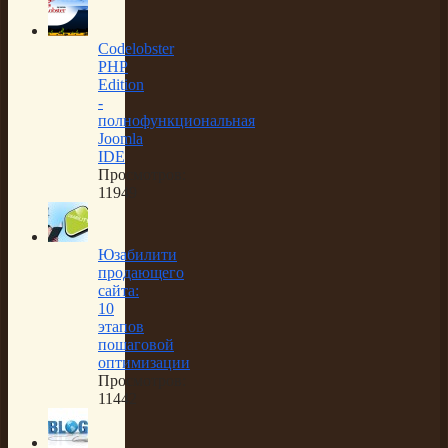
Codelobster
PHP
Edition
-
полнофункциональная
Joomla
IDE
Просмотров:
11949
Юзабилити
продающего
сайта:
10
этапов
пошаговой
оптимизации
Просмотров:
11442