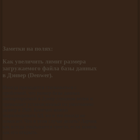
Заметки на полях:
Как увеличить лимит размера
загружаемого файла базы данных
в Дэнвер (Denwer).
Иногда приходится сталкиваться с
проблемой, что размер базы данных
импортируемой в Дэнер слишком велик и
превышает установленный по умолчанию
размер в 2Мб. Конечно можно
заархивировать БД, но и это иногда не
помогает. Что в этом случае делать? Ларчик
как всегда открывается просто, если знаешь
как его открыть.