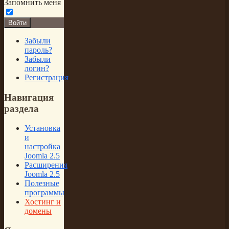
Запомнить меня
Войти
Забыли
пароль?
Забыли
логин?
Регистрация
Навигация
раздела
Установка
и
настройка
Joomla 2.5
Расширения
Joomla 2.5
Полезные
программы
Хостинг и
домены