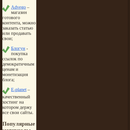
Advego
–
магазин
готового
контента, можно
заказать статью
или продавать
свои;
Блогун
-
покупка
ссылок по
демократичным
ценам и
монетизация
блога;
E-planet
–
качественный
хостинг на
котором держу
все свои сайты.
Популярные