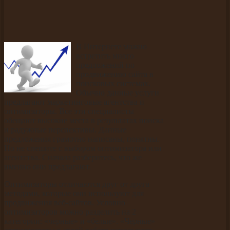
В Интернете можно
встретить много
предложений по
продвижению сайта в
поисковых системах.
Обычно данные услуги
предлагают маркетинговые агентства и
оптимизаторы. Все эти специалисты
обещают высокие места в результатах поиска
и радужные перспективы. Данные
предложения грамотно написаны, понятны.
Но не спешите с выбором оптимизатора или
агентства. Сначала разберитесь, что же
именно они предлагают.
Оптимизаторы отличаются друг от друга
методами, которые они используют для
продвижения веб-сайтов. Условно
оптимизаторов можно разделить на 2
категории: «черные» и «белые». «Черные»