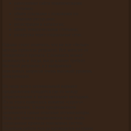
наполнение сайта тематическими
статьями;
обмен ссылками с похожими по
тематике ресурсами;
регистрация в каталогах;
обмен тематическими статьями;
раскрутка через социальные сети.
Однако стоит отметить, что не все «белые»
методы приносят результат. Все зависит от
конкретного проекта. Сложность может
возникнуть и тогда, когда клиент требует
быстрый результат, а у выбранных
поисковых запросов очень высокий уровень
конкуренции.
Но чаще всего оптимальный вариант
продвижения находится где-то между
разрешенными и запрещенными методами.
Из-за этого появилось понятие «серого»
продвижения. Таким продвижением
занимаются самые опытные оптимизаторы.
Ведь для такого продвижения надо знать
неписанные правила поисковых систем.
Подобная работа всегда проводится на грани