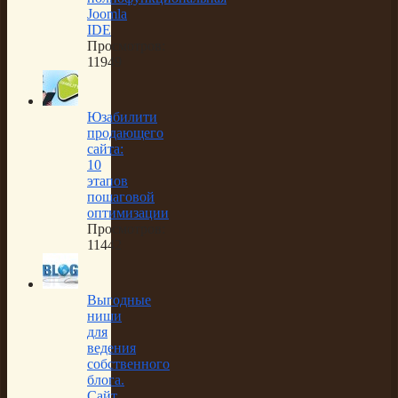
Joomla
IDE
Просмотров:
11949
Юзабилити
продающего
сайта:
10
этапов
пошаговой
оптимизации
Просмотров:
11442
Выгодные
ниши
для
ведения
собственного
блога.
Сайт