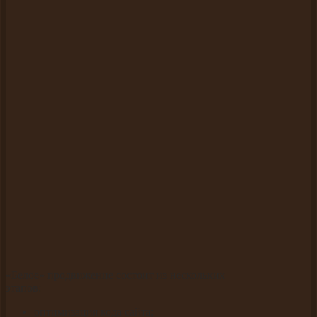
«Белое» продвижение состоит из нескольких
этапов:
оптимизация кода сайта;