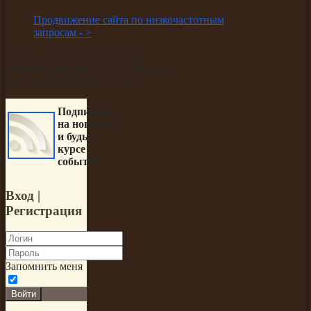
Продвижение сайта по низкочастотным
запросам -
>
У Вас недостаточно прав для
комментирования. Вам необходимо
зарегистрироваться на сайте
Подпишись
на новости
и будь в
курсе
событий
Вход
|
Регистрация
Запомнить меня
Войти