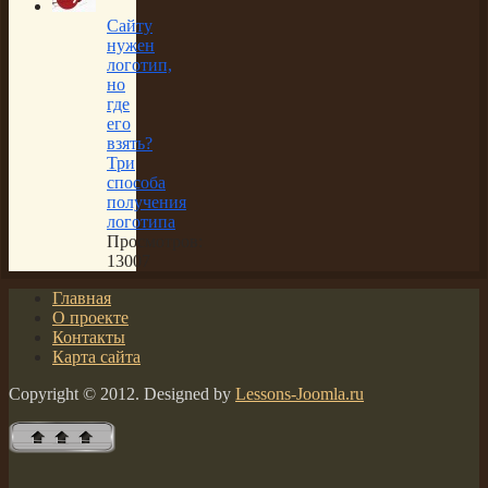
Сайту
нужен
логотип,
но
где
его
взять?
Три
способа
получения
логотипа
Просмотров:
13007
Главная
О проекте
Контакты
Карта сайта
Copyright © 2012. Designed by
Lessons-Joomla.ru