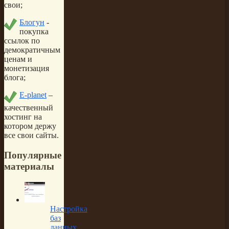
свои;
Блогун
-
покупка
ссылок по
демократичным
ценам и
монетизация
блога;
E-planet
–
качественный
хостинг на
котором держу
все свои сайты.
Популярные
материалы
Настройка
баз
данных