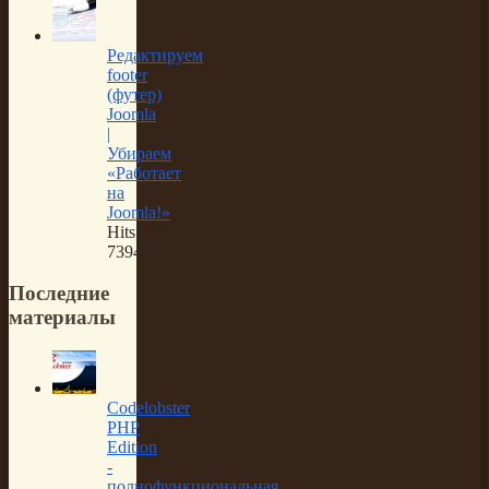
Редактируем
footer
(футер)
Joomla
|
Убираем
«Работает
на
Joomla!»
Hits:
73943
Последние
материалы
Codelobster
PHP
Edition
-
полнофункциональная