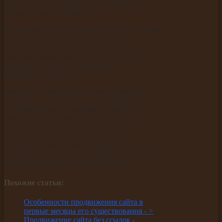
риска. Зато такое продвижение является
самым результативным.
К «серым» способам можно отнести создание
сети сайтов-спутников (сателлитов),
рекламные посты в гостевых книгах, на
немодерируемых ресурсах, на форумах,
размещение платных ссылок на
авторитетных сайтах.
Вы можете сами выбрать, как продвигать
свой ресурс. Но если вы хотите работать с
оптимизатором, то выбирайте такого
специалиста, который может отличить
«белое» от «черного». Этот человек должен
быть заинтересован в долгосрочном
сотрудничестве. И будет хорошо, если этот
специалист сможет вам подробно объяснить,
что собирается делать с вашим сайтом.
Похожие статьи:
Особенности продвижения сайта в
первые месяцы его существования -
>
Продвижение сайта без ссылок -