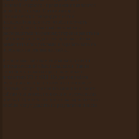
Основой «черного» продвижения являются
дорвейные схемы. Оптимизаторы
автоматически генерируют сотни
псевдосайтов для того, чтобы получить
трафик. Далее этим трафиком можно
распорядиться по-разному: перенаправить на
сайт клиента, продать его другим сайтам,
разместить блок рекламы и зарабатывать на
переходах на рекламные сайты.
К «черным» методам еще можно отнести
нетематический обмен ссылками. Таким
способом оптимизаторы накручивают
показатели PR и тИЦ. Но данная работа
очень рискованна, потому что поисковые
системы могут применить санкции к таким
сайтам (например, понижение в результатах
поиска). При неблагоприятном варианте сайт
вообще могут удалить из результатов поиска.