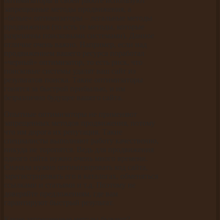
оптимизаторы в своей работе используют
запрещенные методы продвижения, а
«белые» оптимизаторы – легальные методы
продвижения (то есть те методы, которые
разрешены поисковыми системами). Данное
отличие очень важно. Например, если над
продвижением вашего ресурса поработал
«черный» оптимизатор, то есть риск, что
поисковые системы удалят ваш сайт из
результатов поиска. Такие оптимизаторы
гонятся за быстрой прибылью, и им
безразлично будущее вашего сайта.
Опытные оптимизаторы не применяют
запрещенных методов продвижения, потому
что им дорога их репутация. Такие
специалисты выполняют работу качественно,
никуда не торопятся. Ведь для продвижения
одного сайта нужно очень много времени.
Сначала нужно оптимизировать код сайта,
зарегистрировать его в каталогах, обменяться
ссылками и статьями и т.д. Поэтому не
доверяйте предложениям, где вам
гарантируют быстрый результат.
Какие запрещенные методы бывают?