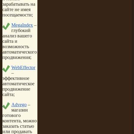
зарабатывать на
сайте не имея
посещаемости;
MegaIndex
–
глубокий
анализ вашего
сайта и
возможность
автоматического
продвижения;
WebEffector
–
эффективное
автоматическое
продвижение
сайта;
Advego
–
магазин
готового
контента, можно
заказать статью
или продавать