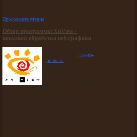
из самых популярных бесплатных SEO-
программ является Site-Auditor.
Продолжить чтение
Обзор программы XnView -
пакетная обработка веб-графики
Здравствуйте уважаемые
читатели блога
lessons-
joomla.ru
. Сейчас я
расскажу вам об
отличной программе
XnView
которая
поддерживает
пакетную
обработку веб-графики.
В настоящее время в сети можно найти
большое количество сайтов и блогов,
специализирующихся на размещении
графического контента (картинок,
фотографий и так далее). Отличительной
особенностью таких ресурсов является
наличие постов, содержащих сразу несколько
десятков изображений. Чтобы