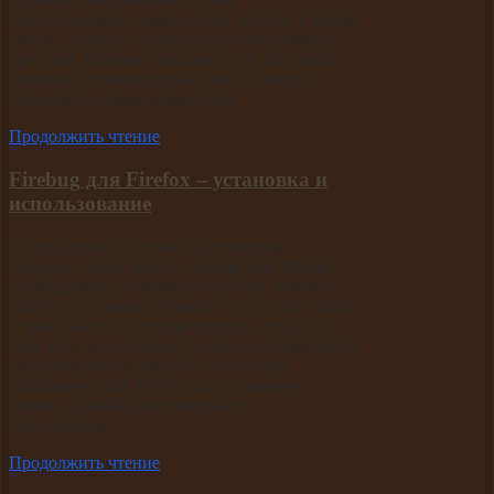
подготавливать графический контент в таком
объеме, нужны специальные программные
средства, которые позволят в той или иной
степени автоматизировать весь процесс и
сэкономить время вебмастера.
Продолжить чтение
Firebug для Firefox – установка и
использование
В этом уроке мы с вами рассмотрим
шикарное дополнение
Firebug
для Firefox
необходимое для вебмастера. Оно поможет
найти и исправить нужное место в коде Html,
а также найти и отредактировать стили CSS.
При этом весь процесс поиска и исправления
увеличивается в разы. Все это может
расширение для Firefox под названием
Firebug. Давайте рассмотрим его
поподробнее.
Продолжить чтение