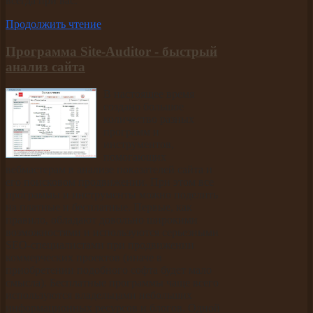
всегда при вас.
Продолжить чтение
Программа Site-Auditor - быстрый
анализ сайта
В настоящее время
создано большое
количество разных
программ и
инструментов,
помогающих
вебмастерам в анализе показателей сайта и
его поисковом продвижении. При этом все
программы и инструменты можно поделить
на платные и бесплатные. Первые, как
правило, обладают довольно широкими
возможностями и используются серьезными
SEO-специалистами при продвижении
коммерческих проектов (иначе в
приобретении подобного софта будет мало
смысла). Бесплатные программы чаще всего
используются владельцами небольших
информационных ресурсов и блогов. Одной