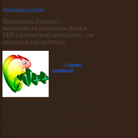
Продолжить чтение
Программа Notepad++,
возможности редактора Html и
PHP с подсветкой синтаксиса - где
скачать и как работать
Здравствуйте
уважаемые читатели
блога
Lessons-
Joomla.ru
. В данном
уроке я хочу
рассказать о
замечательной
программе
Notepad++
.
Текстовый редактор встроенный в Windows
(блокнот Windows) отличается от Notepad ++
так же, как первый компьютер от
современных. В первом текстовом редакторе,
есть возможность просмотра и создания
простейших текстовых файлов и больше
ничего.