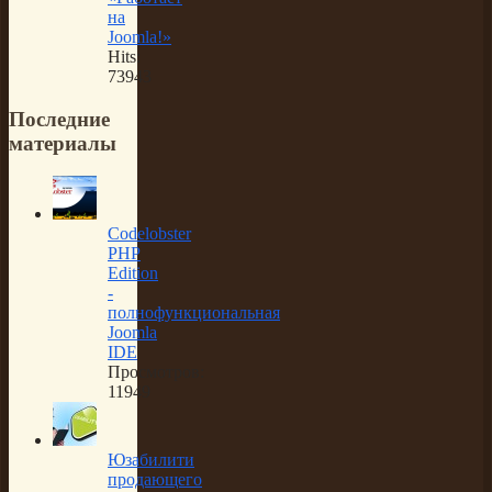
на
Joomla!»
Hits:
73943
Последние
материалы
Codelobster
PHP
Edition
-
полнофункциональная
Joomla
IDE
Просмотров:
11949
Юзабилити
продающего