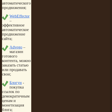
автоматического
продвижения;
WebEffector
–
эффективное
автоматическое
продвижение
сайта;
Advego
–
магазин
готового
контента, можно
заказать статью
или продавать
свои;
Блогун
-
покупка
ссылок по
демократичным
ценам и
монетизация
блога;