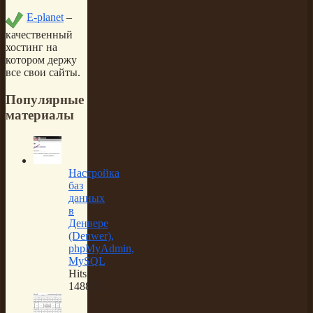
E-planet
–
качественный
хостинг на
котором держу
все свои сайты.
Популярные
материалы
Настройка
баз
данных
в
Денвере
(Denwer),
phpMyAdmin,
MySQL
Hits:
148890