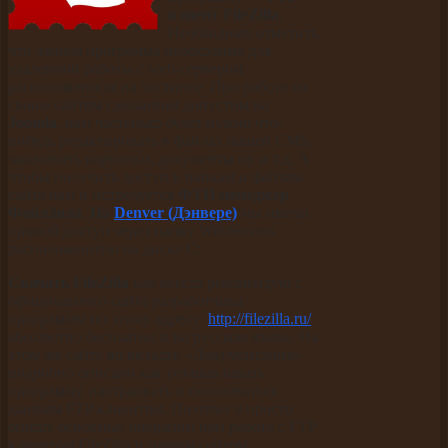
клиент FileZilla
.
Необходимо отметить,
что данная программа необходима для
удаленной работы с web-сервером
расположенном на хостинге. При работе со
своим сайтом сделанном допустим на
Joomla
, нам частенько будет нужно что-
нибудь редактировать в файлах нашей CMS,
закачивать картинки, документы ну и т.д. А
чтобы получить доступ к папкам и файлам
сайта нам и потребуется
ФТП менеджер
ФайлЗила
.
На
Denver (Дэнвере)
мы имели
прямой доступ через папку WebServers
расположенную на диске С:
Скачать FileZilla
как всегда рекомендую с
официального сайта разработчика
программы по этому адресу:
http://filezilla.ru/
абсолютно бесплатно и на русском языке. На
этом же сайте во вкладке «Документация»
подробно описано как устанавливать
программу, настраивать и пользоваться
данным FTP клиентом. Поэтому я просто
опишу основные операции при работе с FTP
клиентом FileZilla и нашим сайтом.