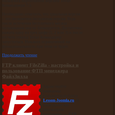
пользуюсь портативной версией Тотал
Командерера 7.5.
Необходимо отметить, что триальная версия
– это бесконечно бесплатная версия. Ведь
после истечения бесплатного месяца
пользования она не блокируется. Достаточно
нажать одну из трех цифр (1, 2 или 3) и после
отсчета секунд Тотал Командерер
запуститься. Никаких ограничений на
функциональность при этом не будет.
Продолжить чтение
FTP клиент FileZilla - настройка и
пользование ФТП менеджера
ФайлЗилла
Здравствуйте
уважаемы
пользователи блога
Lesson-Joomla.ru
. В
этом уроке мы
рассмотрим
программу —
FTP