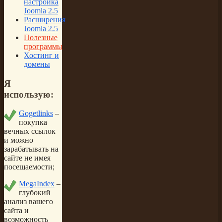
настройка
Joomla 2.5
Расширения
Joomla 2.5
Полезные
программы
Хостинг и
домены
Я
использую:
Gogetlinks
–
покупка
вечных ссылок
и можно
зарабатывать на
сайте не имея
посещаемости;
MegaIndex
–
глубокий
анализ вашего
сайта и
возможность