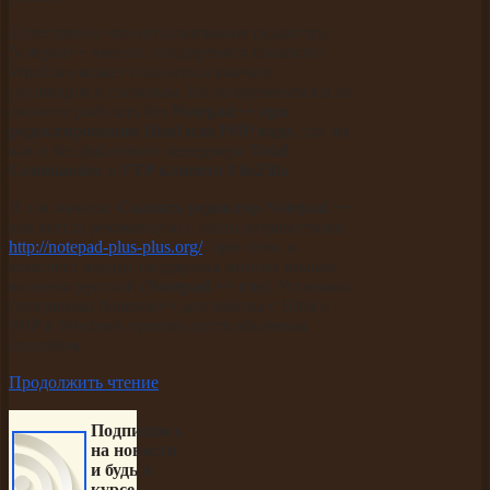
Естественно что использование редактора
Notepad++ вместо стандартного блокнота
Windows может показаться вначале
пугающим и сложным. Но со временем вы не
сможете работать без
Notepad++ при
редактировании Html или PHP кода
, так же
как и без файлового менеджера
Total
Commander
и
FTP клиента FileZilla
.
И так начнем.
Скачать редактор Notepad ++
как всегда рекомендую с сайта разработчика
http://notepad-plus-plus.org/
, при этом, в
комплект входит поддержка многих языков,
включая русский (
Notepad ++ rus
). Установка
программы Notepad++ для работы с Html и
PHP в Windows производится обычным
способом.
Продолжить чтение
Подпишись
на новости
и будь в
курсе