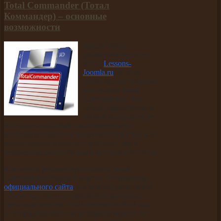
Total Commander (Тотал
Коммандер) – основные
возможности
Здравствуйте
уважаемые читатели
блога
Lessons-
Joomla.ru
. В этом
уроке мы поговорим о
программе
Total
Commander
. Это
самый эффективный,
лёгкий в управление
и незаменимый файловый менеджер,
который для многих пользователей стал, как
необходимым в работе с файлами, так и
незаменимым атрибутом в построение сайта.
Как всегда рекомендую скачать
Total
Commander
текущей версии со страницы
официального сайта
. На момент написания
статьи на сайте производителя актуальна
триальная версия Total Commander 8.01 как
32 разрядная так и 64 разрядная версия. Я