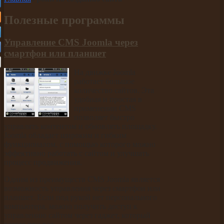
Полезные программы
Управление CMS Joomla через
смартфон или планшет
На движке Joomla
работает большое
количество сайтов. Эта
удобная и простая в
применении CMS
позволяет быстро
управлять контентом и обновлять площадку.
Joomla обладает широким и гибким
функционалом, с помощью которого можно
эффективно работать с сайтом и улучшать
процесс продвижения.
Одним из преимуществ CMS Joomla является
возможность управления через смартфон или
планшет. Если под рукой нет персонального
компьютера, можно получить доступ к
управлению сайтом через гаджет, который