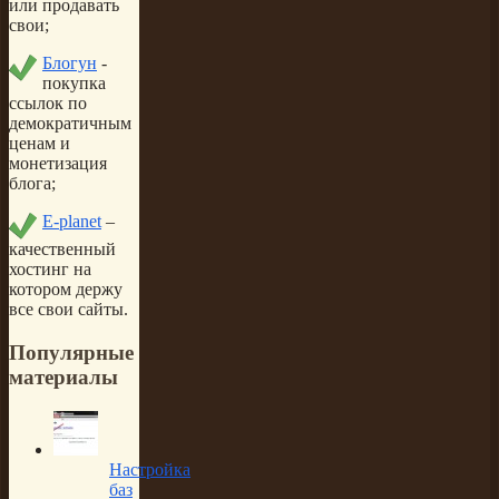
или продавать
свои;
Блогун
-
покупка
ссылок по
демократичным
ценам и
монетизация
блога;
E-planet
–
качественный
хостинг на
котором держу
все свои сайты.
Популярные
материалы
Настройка
баз