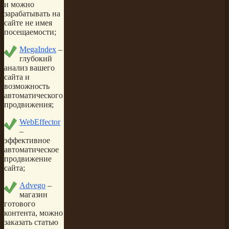
и можно
зарабатывать на
сайте не имея
посещаемости;
MegaIndex
–
глубокий
анализ вашего
сайта и
возможность
автоматического
продвижения;
WebEffector
–
эффективное
автоматическое
продвижение
сайта;
Advego
–
магазин
готового
контента, можно
заказать статью