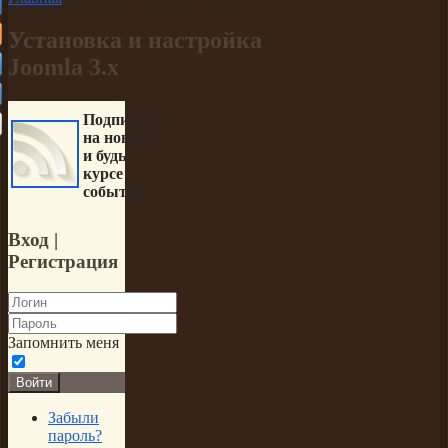
Установка и настройка
Joomla 3.x
Подпишись
на новости
и будь в
курсе
событий
Вход
|
Регистрация
Запомнить меня
Войти
Забыли
пароль?