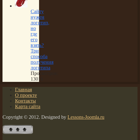
Сайту
нужен
логотип,
но
где
его
взять?
Три
способа
получения
логотипа
Просмотров:
13016
Главная
О проекте
Контакты
Карта сайта
Copyright © 2012. Designed by
Lessons-Joomla.ru