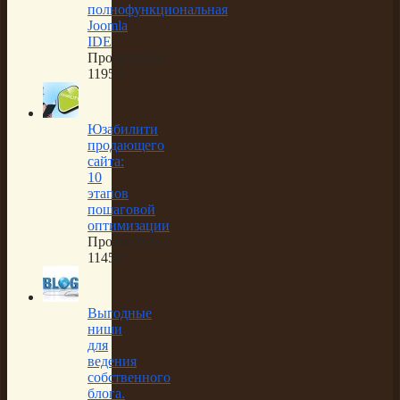
полнофункциональная
Joomla
IDE
Просмотров:
11954
Юзабилити
продающего
сайта:
10
этапов
пошаговой
оптимизации
Просмотров:
11450
Выгодные
ниши
для
ведения
собственного
блога.