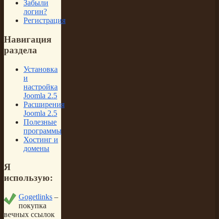
Забыли
логин?
Регистрация
Навигация
раздела
Установка
и
настройка
Joomla 2.5
Расширения
Joomla 2.5
Полезные
программы
Хостинг и
домены
Я
использую:
Gogetlinks
–
покупка
вечных ссылок