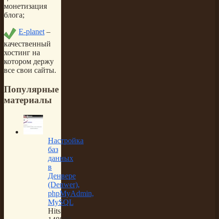
монетизация
блога;
E-planet
–
качественный
хостинг на
котором держу
все свои сайты.
Популярные
материалы
Настройка
баз
данных
в
Денвере
(Denwer),
phpMyAdmin,
MySQL
Hits: