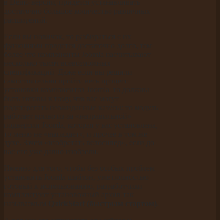
в Demo-версии, придется устанавливать
достаточно большое количество различных
расширений.
Если вы новичок, то разбираться с их
функциями придется достаточно долго, тем
более что компоненты Joomla насчитывают
несколько тысяч всевозможных
спецификаций. Даже если вы решили
самостоятельно пройти весь процесс
установки компонентов Joomla, то должны
быть готовы к тому, что вас могут
подстерегать неожиданные казусы: то модуль
работает криво из-за «неправильной»
подверсии Joomla, которая у вас установлена,
то меню не «выпадает», и прочее в том же
духе. Зачем «изобретать велосипед», если до
вас его уже давно изобрели.
Именно для того, чтобы без особых проблем
установить Joomla шаблон, уже полностью
готовый к использованию, разработчики
комплектуют установочный архив так
называемым
QuickStart (быстрым стартом)
.