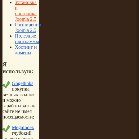
Установка
и
настройка
Joomla 2.5
Расширения
Joomla 2.5
Полезные
программы
Хостинг и
домены
Я
использую:
Gogetlinks
–
покупка
вечных ссылок
и можно
зарабатывать на
сайте не имея
посещаемости;
MegaIndex
–
глубокий
анализ вашего