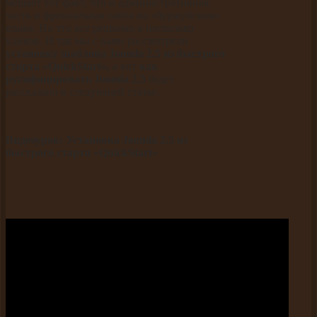
мешает тот факт, что и административная
часть и фронтальная сайта на «буржуйском»
языке. Но это все решаемо в несколько
кликов. И так мы с вами рассмотрели
установку шаблона Joomla 2.5 из быстрого
старта «QuickStart»,
а вот
как
русифицировать Joomla 2.5
будет
рассказано в следующей статье.
Видеоурок:
Установка Joomla 2.5 из
быстрого старта «QuickStart»