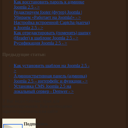
Как восстановить пароль к админке
Joomla 2.5 -
>
Редактируем footer (футер) Joomla |
Убираем «Работает на Joomla!» -
>
Настройка встроенной Captcha (капча)
в Joomla 2.5 -
>
Как отредактировать (поменять) шапку
(Header) в шаблоне Joomla 2.5 -
>
Русификация Joomla 2.5 -
>
Предыдущие статьи:
Как установить шаблон на Joomla 2.5 -
>
Административная панель (админка)
Joomla 2.5 – интерфейс и функции -
>
Установка CMS Joomla 2.5 на
локальный сервер - Denwer -
>
У Вас недостаточно прав для
комментирования. Вам необходимо
зарегистрироваться на сайте
Подпишись