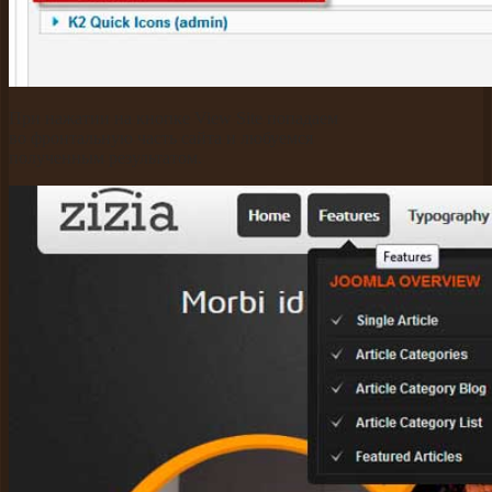
При нажатии на кнопке View Site попадаем
во фронтальную часть сайта и любуемся
полученным результатом.