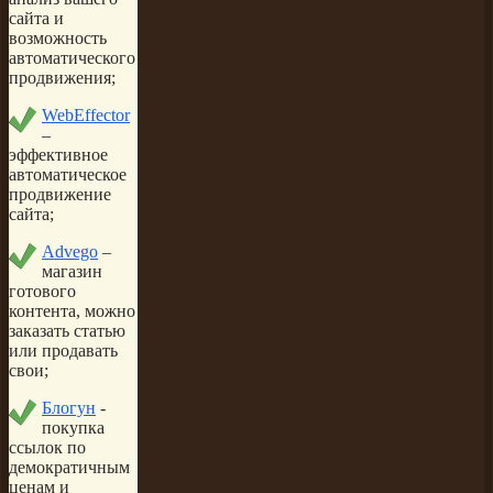
сайта и
возможность
автоматического
продвижения;
WebEffector
–
эффективное
автоматическое
продвижение
сайта;
Advego
–
магазин
готового
контента, можно
заказать статью
или продавать
свои;
Блогун
-
покупка
ссылок по
демократичным
ценам и