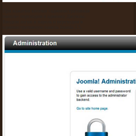
При нажатии кнопки «административная
панель» переходим в админку Джумлы.
Вводим логин и пароль и переходим в
административную панель Joomla 2.5.