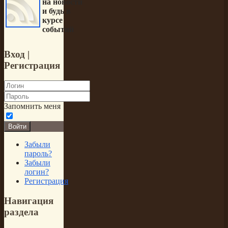
на новости
и будь в
курсе
событий
Вход
|
Регистрация
Запомнить меня
Войти
Забыли
пароль?
Забыли
логин?
Регистрация
Навигация
раздела