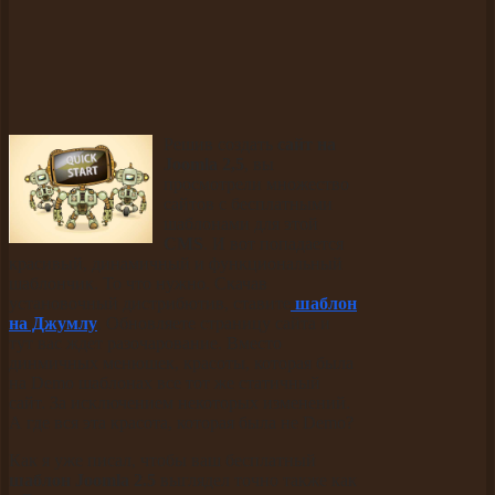
Решив создать
сайт на
Joomla 2,5
, вы
просмотрели множество
сайтов с бесплатными
шаблонами для этой
CMS
. И вот попадается
красивый, динамичный и функциональный
шаблончик. То что нужно. Скачав
установочный дистрибютив, ставите
шаблон
на Джумлу
. Обновляете страницу сайта и
тут вас ждет разочарование. Вместо
динмичных менюшек, красоты, которая была
на Demo шаблонах все тот же статичный
сайт. За исключением некоторых изменений.
А где вся эта красота, которая была не Demo?
Как я уже писал, чтобы ваш бесплатный
шаблон Joomla 2.5
выглядел точно также как