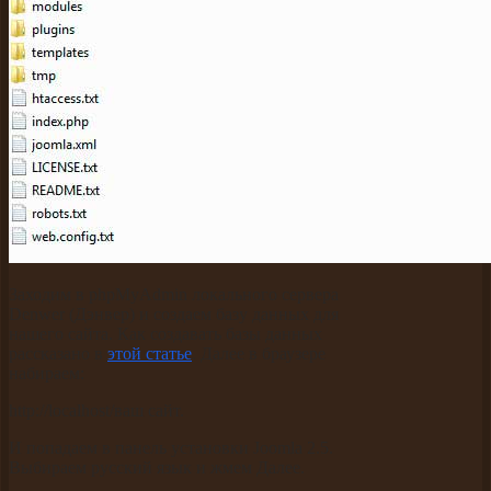
Заходим в phpMyAdmin локального сервера
Denwer (Дэнвер) и создаем базу данных для
нашего сайта. Как создавать базы данных
рассказано в
этой статье
. Далее в браузере
набираем:
http://localhost/ваш сайт.
И попадаем в панель установки Joomla 2.5.
Выбираем русский язык и жмем Далее.