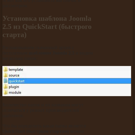
А вот как его установить мы сейчас и
рассмотрим.
Установка шаблона Joomla
2.5 из QuickStart (быстрого
старта)
Распаковываем скачанный архив с
бесплатным
шаблоном Joomla 2.5
и видим
несколько папок:
Количество папок и их названия могут
отличаться у разных производителей
шаблонов.
Что бы определить какая папка является
QuickStart (быстрым стартом)
можно