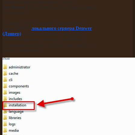
ориентироваться на наличие папки
installation
. В обычном шаблоне такая папка
отсутствует.
Создаем папку с именем нашего сайта в
папке
WWW
локального сервера Denwer
(Дэнвер)
и распаковываем туда архив,
который находится в папке QuickStart. В
распакованном виде это будет выглядеть так
как на скриншоте.