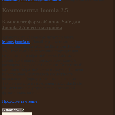
Компоненты Joomla 2.5
Компонент форм aiContactSafe для
Joomla 2.5 и его настройка
Здравствуйте уважаемые читатели блога
lessons-joomla.ru
. Давайте рассмотрим
компонент форм aiContactSafe для Joomla
2.5
. Этот компонент отлично подходит для
создания форм обратной связи. Работая с
Joomla 1.5 я задался поиском нормального
расширения для обратной связи. Встроенный
компонент обратной связи в Джумла 1.5 меня
не устраивал. Требовалось возможность
вкладывать в форму различные вложения.
Так я наткнулся на
компонент aiContactSafe
.
Он меня вполне устроил своей огромной
функциональностью.
Продолжить чтение
В начало
«
1
2