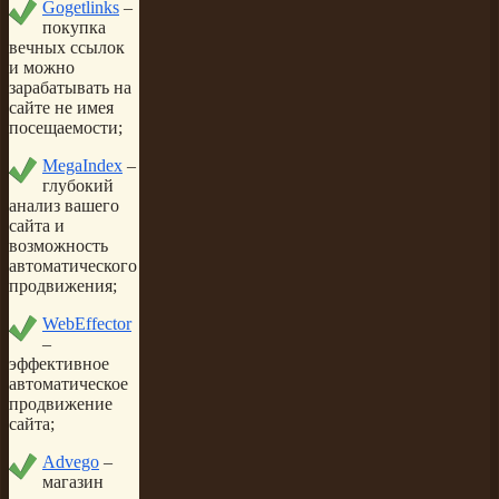
Gogetlinks
–
покупка
вечных ссылок
и можно
зарабатывать на
сайте не имея
посещаемости;
MegaIndex
–
глубокий
анализ вашего
сайта и
возможность
автоматического
продвижения;
WebEffector
–
эффективное
автоматическое
продвижение
сайта;
Advego
–
магазин