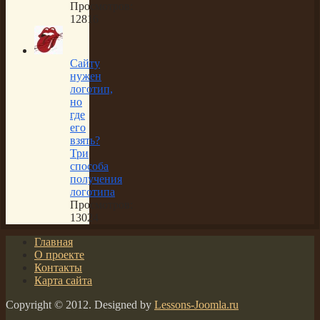
Просмотров:
12816
Сайту
нужен
логотип,
но
где
его
взять?
Три
способа
получения
логотипа
Просмотров:
13024
Главная
О проекте
Контакты
Карта сайта
Copyright © 2012. Designed by
Lessons-Joomla.ru