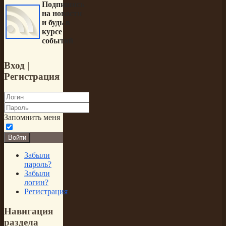
Подпишись
на новости
и будь в
курсе
событий
Вход
|
Регистрация
Запомнить меня
Войти
Забыли
пароль?
Забыли
логин?
Регистрация
Навигация
раздела