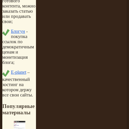
готового
контента, можно
заказать статью
или продавать
свои;
Блогун
-
покупка
ссылок по
демократичным
ценам и
монетизация
блога;
E-planet
–
качественный
хостинг на
котором держу
все свои сайты.
Популярные
материалы