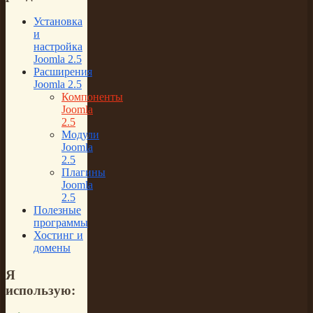
Установка
и
настройка
Joomla 2.5
Расширения
Joomla 2.5
Компоненты
Joomla
2.5
Модули
Joomla
2.5
Плагины
Joomla
2.5
Полезные
программы
Хостинг и
домены
Я
использую: