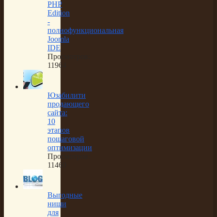
PHP
Edition
-
полнофункциональная
Joomla
IDE
Просмотров:
11964
Юзабилити
продающего
сайта:
10
этапов
пошаговой
оптимизации
Просмотров:
11460
Выгодные
ниши
для