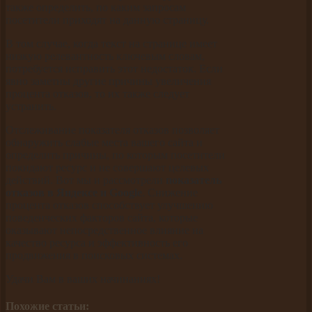
также определить, по каким запросам
посетители приходят на данную страницу.
В том случае, когда текст на странице имеет
низкую релевантность ключевым словам,
потребуется исправить этот недостаток. Если
явно заметны другие причины увеличения
процента отказов, то их также следует
устранить.
Отслеживание показателя отказов позволяет
обнаружить слабые места вашего сайта и
определить причины, по которым посетители
покидают ресурс и не совершают целевых
действий. Вот мы и рассмотрели
показатель
отказов в Яндексе и Google
. Снижение
процента отказов способствует улучшению
поведенческих факторов сайта, которые
оказывают непосредственное влияние на
качество ресурса и эффективность его
продвижения в поисковых системах.
Удачи Вам в ваших начинаниях!
Похожие статьи: