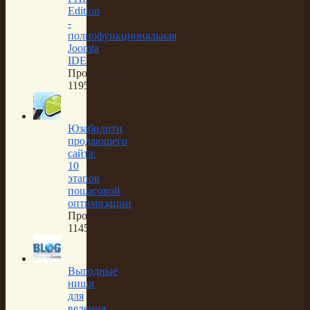
Edition
-
полнофункциональная
Joomla
IDE
Просмотров:
11954
Юзабилити
продающего
сайта:
10
этапов
пошаговой
оптимизации
Просмотров:
11450
Выгодные
ниши
для
ведения