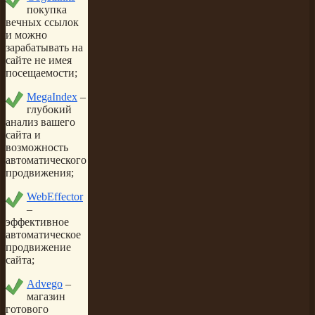
покупка
вечных ссылок
и можно
зарабатывать на
сайте не имея
посещаемости;
MegaIndex
–
глубокий
анализ вашего
сайта и
возможность
автоматического
продвижения;
WebEffector
–
эффективное
автоматическое
продвижение
сайта;
Advego
–
магазин
готового