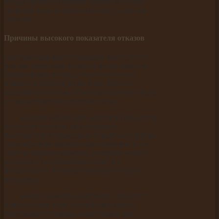
всегда высокий процент отказов в Google
является свидетельством низкого качества
страниц.
Причины высокого показателя отказов
Пользователи могут покидать ваш сайт по
разным причинам. Кому-то не понравился
внешний вид ресурса, кто-то не нашел
нужной информации по теме. Можно
выделить несколько основных причин отказа
от дальнейшего посещения сайта.
1. Плохой веб-дизайн. Внешний вид сайта
оказывает влияние на восприятие
посетителей, побуждая их перейти на другие
страницы или закрыть окно браузера. Если
сайт не внушает доверия, содержит много
рекламы и всплывающих окон, то
пользователи поспешат покинуть такую
площадку.
2. Низкое качество контента. Если сайт
наполнен текстами с ошибками, плохо
читаемыми статьями, созданными для