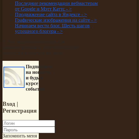
Последние рекомендации вебмастерам
от Google и Мэтт Каттс -
>
Продвижение сайта в Яндексе -
>
Графические изображения на сайте -
>
Начинаем вести блог. Шесть шагов
успешного блогера -
>
У Вас недостаточно прав для
комментирования. Вам необходимо
зарегистрироваться на сайте
Подпишись
на новости
и будь в
курсе
событий
Вход
|
Регистрация
Запомнить меня