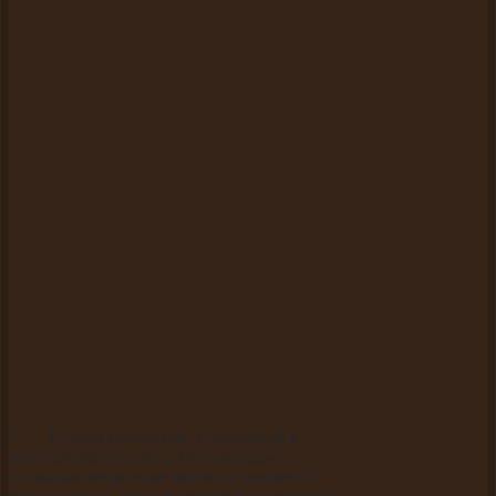
5. Плохая навигация. Неудобный в
использовании сайт с непонятным и
сложным меню тоже является причиной