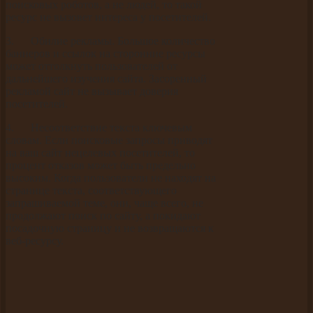
поисковых роботов, а не людей, то такой
ресурс не вызовет интереса у посетителей.
3. Обилие рекламы. Большое количество
баннеров и ссылок на сторонние ресурсы
может оттолкнуть пользователей от
дальнейшего изучения сайта. Засоренный
рекламой сайт не вызывает доверия
посетителей.
4. Несоответствие текста ключевым
словам. Если поисковые запросы приводят
на ваш сайт нецелевых посетителей, то
процент отказов может быть предельно
высоким. Когда пользователи не находят на
странице текста, соответствующего
запрашиваемой теме, они, чаще всего, не
продолжают поиск по сайту, а покидают
посадочную страницу и не возвращаются к
веб-ресурсу.