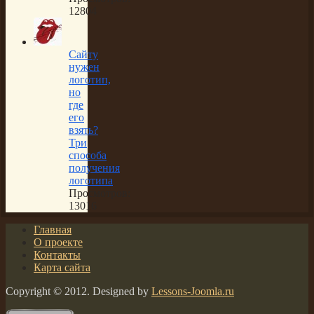
12804
Сайту
нужен
логотип,
но
где
его
взять?
Три
способа
получения
логотипа
Просмотров:
13016
Главная
О проекте
Контакты
Карта сайта
Copyright © 2012. Designed by
Lessons-Joomla.ru