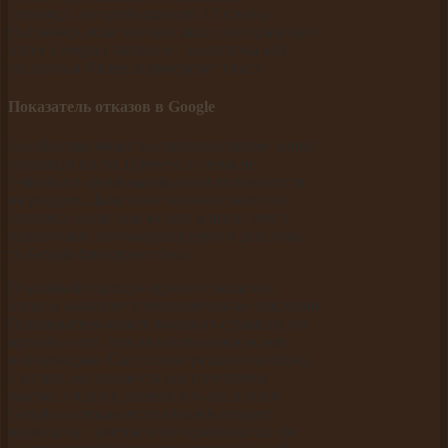
странице, не превышающее 15 секунд.
Например, если человек зашел на страницу и
через 5 секунд закрыл ее, то система веб-
аналитики Яндекса фиксирует отказ.
Показатель отказов в Google
Google принимает за отказ посещение одной
страницы сайта. Причем система не
учитывает время нахождения пользователя
на ресурсе. Даже если человек провел на
странице несколько минут, а после этого
закрыл сайт, не совершив других действий,
то Google фиксирует отказ.
Подобный подход к оценке показателя
отказов вызывает противоречивые суждения.
Пользователь может покинуть страницу по
причине того, что он нашел нужную ему
информацию. Сайт помог решить проблему,
а значит, его ценность для посетителя
высока. Оценку данных веб-аналитики
Google по показателю отказов следует
проводить с учетом этой особенности. Не