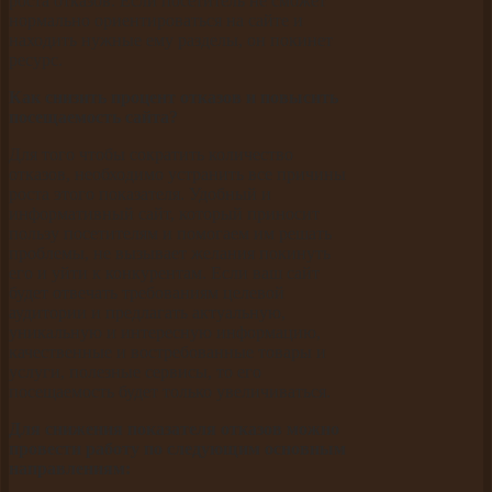
роста отказов. Если посетитель не сможет
нормально ориентироваться на сайте и
находить нужные ему разделы, он покинет
ресурс.
Как снизить процент отказов и повысить
посещаемость сайта?
Для того чтобы сократить количество
отказов, необходимо устранить все причины
роста этого показателя. Удобный и
информативный сайт, который приносит
пользу посетителям и помогаем им решать
проблемы, не вызывает желания покинуть
его и уйти к конкурентам. Если ваш сайт
будет отвечать требованиям целевой
аудитории и предлагать актуальную,
уникальную и интересную информацию,
качественные и востребованные товары и
услуги, полезные сервисы, то его
посещаемость будет только увеличиваться.
Для снижения показателя отказов можно
провести работу по следующим основным
направлениям: