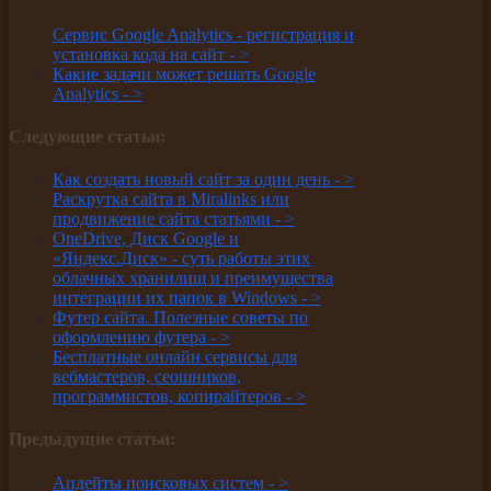
Сервис Google Analytics - регистрация и
установка кода на сайт -
>
Какие задачи может решать Google
Analytics -
>
Следующие статьи:
Как создать новый сайт за один день -
>
Раскрутка сайта в Miralinks или
продвижение сайта статьями -
>
OneDrive, Диск Google и
«Яндекс.Диск» - суть работы этих
облачных хранилищ и преимущества
интеграции их папок в Windows -
>
Футер сайта. Полезные советы по
оформлению футера -
>
Бесплатные онлайн сервисы для
вебмастеров, сеошников,
программистов, копирайтеров -
>
Предыдущие статьи:
Апдейты поисковых систем -
>