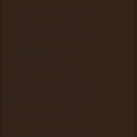
Обновить веб-дизайн.
Удалить всплывающие окна и лишнюю
рекламу.
Повысить релевантность текстов.
Сделать грамотную внутреннюю
перелинковку.
Оптимизировать скорость загрузки
страниц.
Устранить ошибки в html-коде.
Красиво оформить контент.
Добавить подсказки, инструкции.
Улучшить качество навигации.
Как узнать показатель отказов?
Проверить и оценить процент отказов можно
с помощью специализированных сервисов.
Для Яндекса и Гугла это: Яндекс.Метрика и
Google Analytics. Если вы обнаружили
большой показатель отказов, то необходимо
проанализировать содержимое страницы, с
которой чаще всего уходят пользователи, и
выяснить возможные причины увеличения
показателя. Стоит уделить внимание качеству
контента и дизайна, скорости загрузки, а