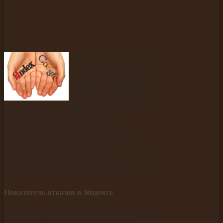
Здравствуйте уважаемые
читатели блога lessons-
joomla.ru. Рассмотрим
показатель отказов в
Яндексе и Google
. Для
анализа качества сайта
популярные поисковики Яндекс и Google
используют большое количество
инструментов. Одним из ключевых
параметров оценки является показатель
отказов. Он отражает количество
пользователей, которые покинули сайт. При
этом Яндекс и Google имеют разные подходы
к определению показателя отказов.
Показатель отказов в Яндексе
В качестве отказа от посещения сайта Яндекс
считает пребывание пользователя на