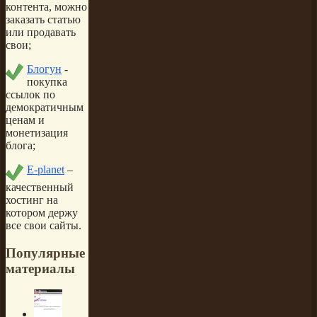
контента, можно
заказать статью
или продавать
свои;
Блогун
-
покупка
ссылок по
демократичным
ценам и
монетизация
блога;
E-planet
–
качественный
хостинг на
котором держу
все свои сайты.
Популярные
материалы