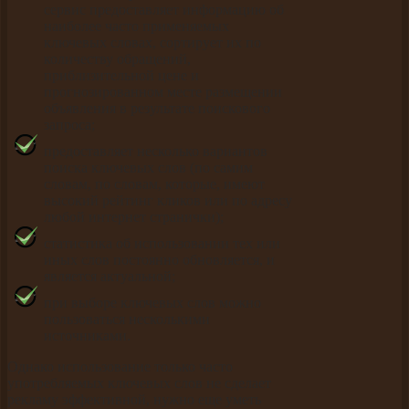
сервис предоставляет информацию об
наиболее часто применяемых
ключевых словах, сортирует их по
количеству обращений,
приблизительной цене и
прогнозированном месте размещении
объявления в результате поискового
запроса;
предоставляет несколько вариантов
поиска ключевых слов (по самим
словам, по словам, которые, имеют
высокий рейтинг кликов или по адресу
любой интернет странички);
статистика об использовании тех или
иных слов постоянно обновляется, и
является актуальной;
при выборе ключевых слов можно
пользоваться несколькими
источниками.
Однако использование только часто
употребляемых ключевых слов не сделает
рекламу эффективной, нужно еще уметь