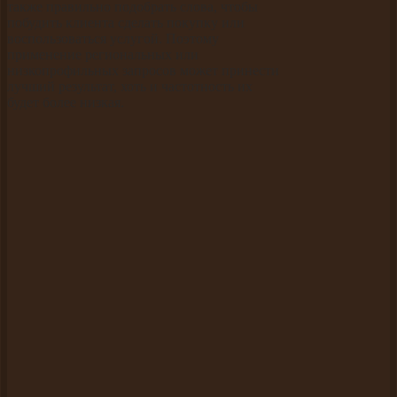
также правильно подобрать слова, чтобы
побудить клиента сделать покупку или
воспользоваться услугой. Поэтому
применение региональных или
низкопрофильных запросов может принести
лучший результат, хоть и частотность их
будет более низкая.