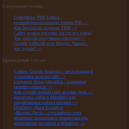
Следующие статьи:
Codelobster PHP Edition -
полнофункциональная Joomla IDE -
>
Как бесплатно поднять ТИЦ -
>
Сайту нужен логотип, но где его взять?
Три способа получения логотипа -
>
Google AdWords или Яндекс Директ -
что лучше? -
>
Предыдущие статьи:
Сервис Google Analytics - регистрация и
установка кода на сайт -
>
Создание фона для сайта - основные
онлайн-сервисы -
>
Как создать новый сайт за один день -
>
Раскрутка сайта в Miralinks или
продвижение сайта статьями -
>
OneDrive, Диск Google и
«Яндекс.Диск» - суть работы этих
облачных хранилищ и преимущества
интеграции их папок в Windows -
>