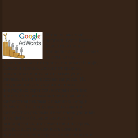
И так, уважаемые
читатели блога lessons-
joomla.ru основная
прибыль всех поисковых
систем, которые
представлены в интернете, например Google,
Yandex и прочих, состоит от средств,
полученных в результате размещения
рекламы на их поисковых запросах. На
сегодняшний день одним из таких
популярных сервисов, который активно
применяется рекламодателями, является
контекстная реклама с помощью Google
AdWords. Эта платформа по созданию
контекстной рекламы имеет очень удобный
интерфейс и большое количество
разнообразных инструментов и настроек,
которые дают возможность создавать
наиболее успешные рекламные сообщения.