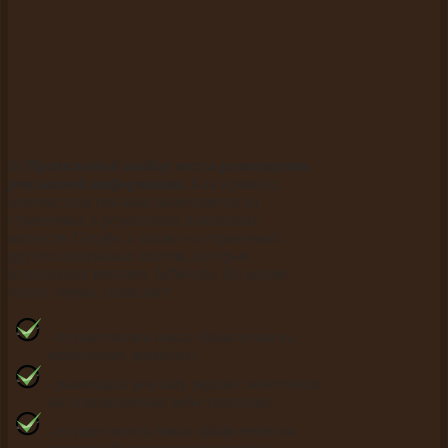
2) Правильный выбор места размещения
рекламной информации.
Как правило,
контекстная реклама размещается на
страничках в результатах поисковых
запросов Google, а также на страничках
других поисковых систем, которые
используют рекламу AdWords. Но кроме
этого, сервис позволяет
- осуществлять показ объявления на
мобильных девайсах;
- размещать рекламу рядом с контентом
на определенных веб-страницах;
- осуществлять показ объявления на