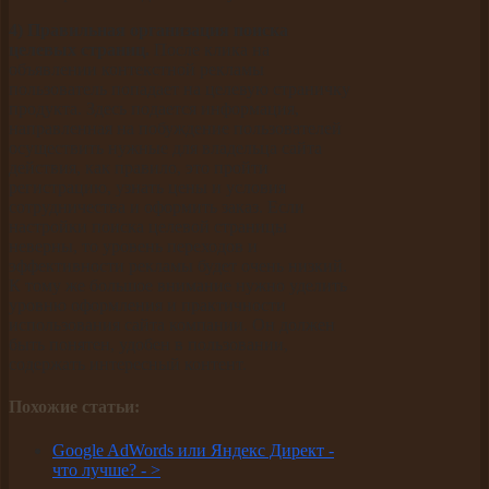
4) Правильная организация поиска
целевых страниц.
После клика на
объявлении контекстной рекламы
пользователь попадает на целевую страничку
продукта. Здесь подается информация,
направленная на побуждение пользователей
осуществить нужные для владельца сайта
действия, как правило, это пройти
регистрацию, узнать цены и условия
сотрудничества и оформить заказ. Если
настройки поиска целевой страницы
неверны, то уровень переходов и
эффективности рекламы будет очень низкий.
К тому же большое внимание нужно уделить
уровню оформления и практичности
использования сайта компании. Он должен
быть понятен, удобен в пользовании,
содержать интересный контент.
Похожие статьи:
Google AdWords или Яндекс Директ -
что лучше? -
>