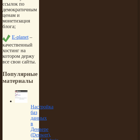
ссылок по
демократичным
ценам и
монетизация
блога;
E-planet
–
качественный
хостинг на
котором держу
все свои сайты.
Популярные
материалы
Настройка
баз
данных
в
Денвере
(Denwer),