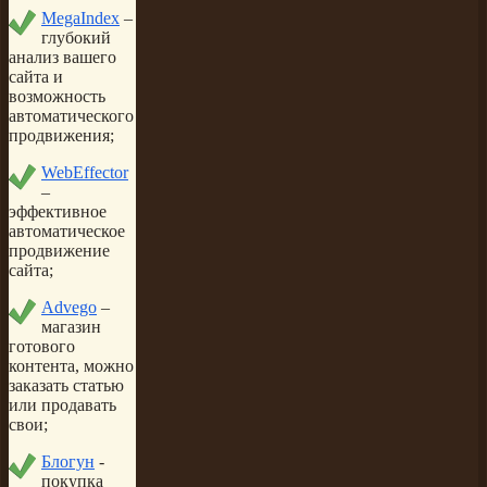
MegaIndex
–
глубокий
анализ вашего
сайта и
возможность
автоматического
продвижения;
WebEffector
–
эффективное
автоматическое
продвижение
сайта;
Advego
–
магазин
готового
контента, можно
заказать статью
или продавать
свои;
Блогун
-
покупка