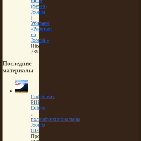
footer
(футер)
Joomla
|
Убираем
«Работает
на
Joomla!»
Hits:
73950
Последние
материалы
Codelobster
PHP
Edition
-
полнофункциональная
Joomla
IDE
Просмотров: