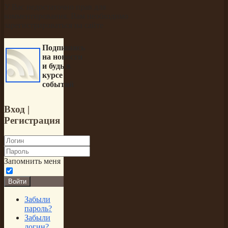
У Вас недостаточно прав для
комментирования. Вам необходимо
зарегистрироваться на сайте
Подпишись
на новости
и будь в
курсе
событий
Вход
|
Регистрация
Запомнить меня
Войти
Забыли
пароль?
Забыли
логин?