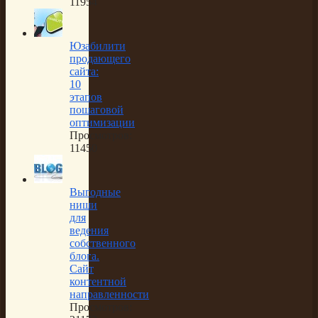
11954
Юзабилити
продающего
сайта:
10
этапов
пошаговой
оптимизации
Просмотров:
11450
Выгодные
ниши
для
ведения
собственного
блога.
Сайт
контентной
направленности
Просмотров: