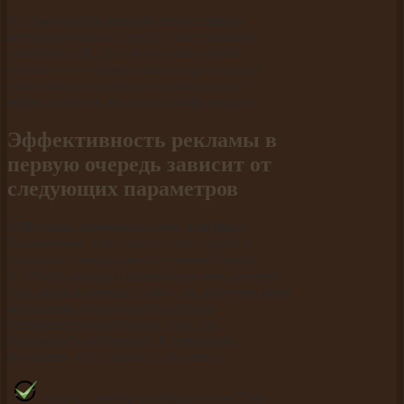
Но само использования этого сервиса
автоматически не сделает вашу рекламу
качественной, для этого нужно учесть
особенности применяемых параметров и
возможные способы, которые повысят
эффективность рекламной информации.
Эффективность рекламы в
первую очередь зависит от
следующих параметров
1) Вставка ключевых слов или фраз.
Выполнение этой работы происходит с
помощью специального сервиса Google
AdWords, который называется «инструмент
подсказки ключевых слов», он доступен всем
желающим и помогает подобрать
оптимальное количество слов для
рекламного сообщения. К основным
функциям этого сервиса относятся
поиск и выбор ключевых слов. Этот