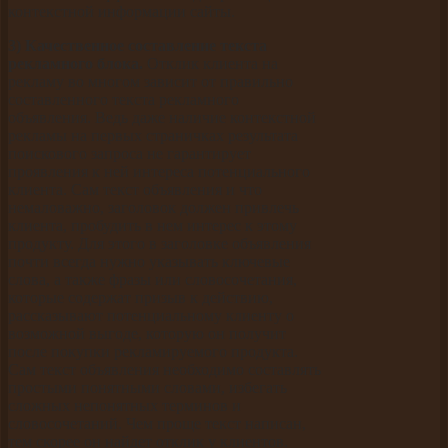
контекстной информации сайты.
3) Качественное составление текста
рекламного блока.
Отклик клиента на
рекламу во многом зависит от правильно
составленного текста рекламного
объявления. Ведь даже наличие контекстной
рекламы на первых страничках результата
поискового запроса не гарантирует
проявления к ней интереса потенциального
клиента. Сам текст объявления и что
немаловажно, заголовок должен привлечь
клиента, пробудить в нем интерес к этому
продукту. Для этого в заголовке объявления
почти всегда нужно указывать ключевые
слова, а также фразы или словосочетания,
которые содержат призыв к действию,
рассказывают потенциальному клиенту о
возможной выгоде, которую он получит
после покупки рекламируемого продукта.
Сам текст объявления необходимо составлять
простыми понятными словами, избегать
сложных непонятных терминов и
словосочетаний. Чем проще текст написан,
тем скорее он найдет отклик у клиентов.