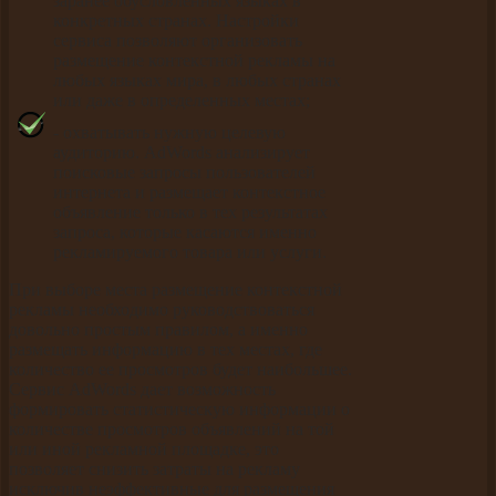
заранее обусловленных языках в
конкретных странах. Настройки
сервиса позволяют организовать
размещение контекстной рекламы на
любых языках мира, в любых странах
или даже в определенных местах;
- охватывать нужную целевую
аудиторию. AdWords анализирует
поисковые запросы пользователей
интернета и размещает контекстное
объявление только в тех результатах
запроса, которые касаются именно
рекламируемого товара или услуги.
При выборе места размещение контекстной
рекламы необходимо руководствоваться
довольно простым правилом, а именно
размещать информацию в тех местах, где
количество ее просмотров будет наибольшее.
Сервис AdWords дает возможность
формировать статистическую информации о
количестве просмотров объявлений на той
или иной рекламной площадке, это
позволяет снизить затраты на рекламу
исключив неэффективные для размещения