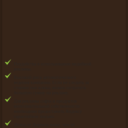
Неудобства в использовании медийной
рекламы.
Высокий риск автоматического
ведения кампании. Если не следить за
стоимостью клика, можно потратить
большую сумму на рекламу.
Для рекламы софта и продуктов
интеллектуальной собственности
необходимо предоставить Яндексу
гарантийное письмо.
Доход от Директа ниже, чем от