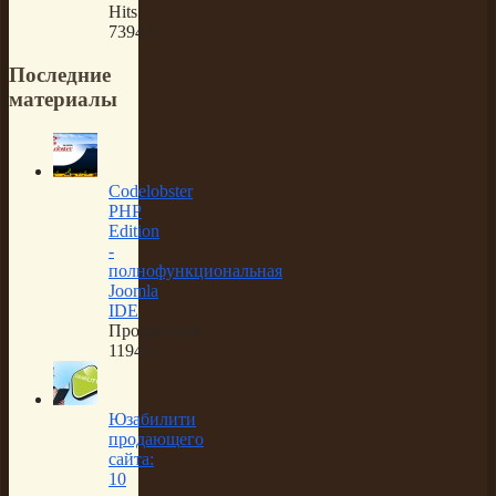
Hits:
73943
Последние
материалы
Codelobster
PHP
Edition
-
полнофункциональная
Joomla
IDE
Просмотров:
11949
Юзабилити
продающего
сайта:
10