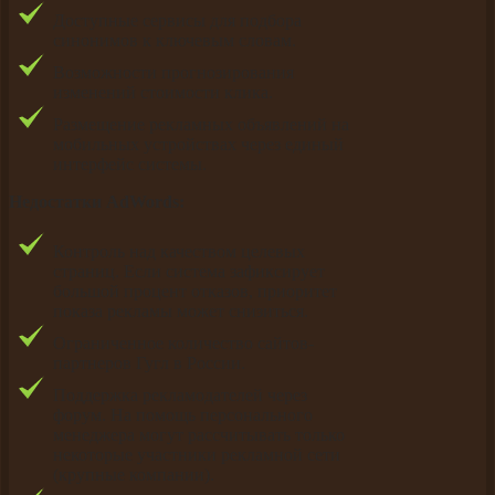
Доступные сервисы для подбора
синонимов к ключевым словам.
Возможности прогнозирования
изменений стоимости клика.
Размещение рекламных объявлений на
мобильных устройствах через единый
интерфейс системы.
Недостатки AdWords:
Контроль над качеством целевых
страниц. Если система зафиксирует
большой процент отказов, приоритет
показа рекламы может снизиться.
Ограниченное количество сайтов-
партнеров Гугл в России.
Поддержка рекламодателей через
форум. На помощь персонального
менеджера могут рассчитывать только
некоторые участники рекламной сети
(крупные компании).