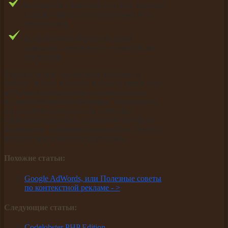
Регулярное сокращение опций, которые
Google считает непопулярными или
ненужными.
Риск автоматического ведения
кампании, связанный с чрезмерными
расходами.
Таким образом, размещение рекламы в
Яндекс Директ и Google AdWords имеет свои
отличия в преимуществах и недостатках
ведения рекламной кампании. Учитывая их,
вы сможете подобрать для себя более
удобный инструмент, с помощью которого
организуете успешное продвижение бизнеса
посредством контекстной рекламы.
Похожие статьи:
Google AdWords, или Полезные советы
по контекстной рекламе -
>
Следующие статьи:
Codelobster PHP Edition -