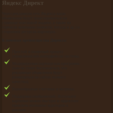
Яндекс Директ
Через рекламную сеть Яндекса ваши
объявления будут транслироваться на
странице поисковой выдачи, а также на
сервисах компании (новости, погода и др.) и
сторонних ресурсах-партнерах.
Ключевые преимущества Директа:
Простой и понятный процесс
управления веб-интерфейсом системы.
Модерируемая партнерская программа
(вам не стоит беспокоиться, что
рекламные объявления будут
размещаться на сайтах низкого
качества).
Разнообразные счетчики и метрики.
Поддержка изображений. Используя
картинки можно быстрее и эффектнее
привлечь внимание аудитории к
рекламе.