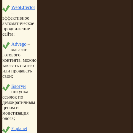
WebEffector
–
эффективное
автоматическое
продвижение
сайта;
Advego
–
магазин
готового
контента, можно
заказать статью
или продавать
свои;
Блогун
-
покупка
ссылок по
демократичным
ценам и
монетизация
блога;
E-planet
–