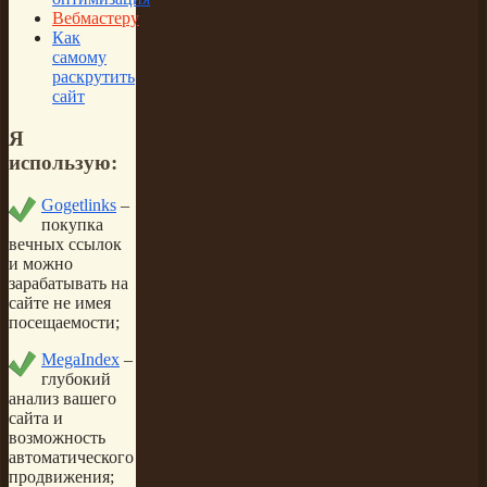
Вебмастеру
Как
самому
раскрутить
сайт
Я
использую:
Gogetlinks
–
покупка
вечных ссылок
и можно
зарабатывать на
сайте не имея
посещаемости;
MegaIndex
–
глубокий
анализ вашего
сайта и
возможность
автоматического
продвижения;