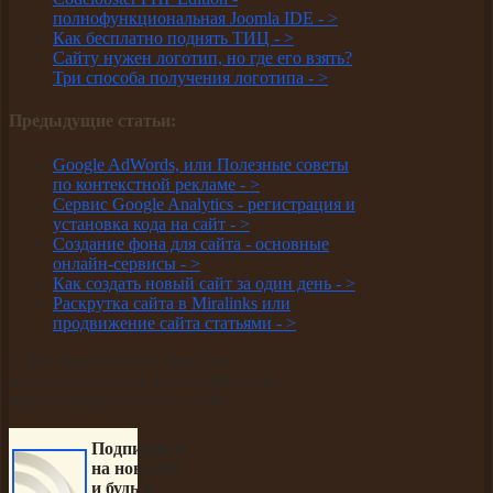
полнофункциональная Joomla IDE -
>
Как бесплатно поднять ТИЦ -
>
Сайту нужен логотип, но где его взять?
Три способа получения логотипа -
>
Предыдущие статьи:
Google AdWords, или Полезные советы
по контекстной рекламе -
>
Сервис Google Analytics - регистрация и
установка кода на сайт -
>
Создание фона для сайта - основные
онлайн-сервисы -
>
Как создать новый сайт за один день -
>
Раскрутка сайта в Miralinks или
продвижение сайта статьями -
>
У Вас недостаточно прав для
комментирования. Вам необходимо
зарегистрироваться на сайте
Подпишись
на новости
и будь в