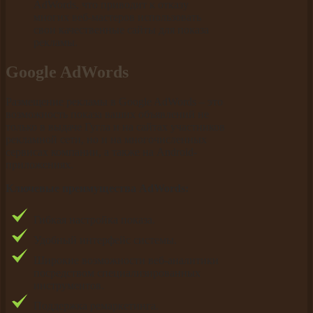
AdWords, что приводит к отказу
многих веб-мастеров использовать
свои качественные сайты для показа
рекламы.
Google AdWords
Размещение рекламы в Google AdWords – это
возможность показа ваших объявлений не
только в выдаче Гугла и на сайтах участников
рекламной сети, но и на многочисленных
сервисах компании, а также на Android-
приложениях.
Ключевые преимущества AdWords:
Гибкая настройка показа.
Удобный интерфейс системы.
Широкие возможности веб-аналитики
посредством специализированных
инструментов.
Поддержка ремаркетинга.