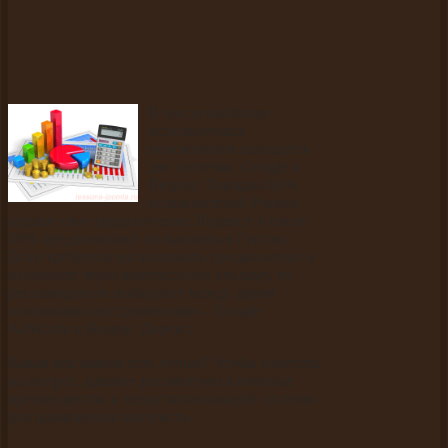
В числе наиболее
используемых
поисковиков находится
две системы: Google и
Яндекс. Порядка 60%
пользователей Рунета
отдают свое предпочтение Яндексу и около
30% предпочитают пользоваться Гуглом.
Если требуется организовать продвижение в
интернете через контекстную рекламу, то
рекламодатели выбирают между двумя
основными инструментами – Google
AdWords и Яндекс Директ.
Какая рекламная сеть лучше? Чтобы ответить
на вопрос, давайте рассмотрим ключевые
преимущества и недостатки каждой системы
для размещения контекста.