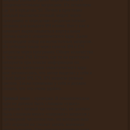
среднечастотными запросами. Их оставляем
где то в пределах 50. Лично я прогоняю
каждый высокочастотный запрос через
программу и определяю среднечастотные
запросы для каждого ВЧ ключа. Вот у нас и
начинает вырисовываться виртуальная
елочка нашего семантического ядра. Далее
производим отбор низкочастотных запросов.
Их отбираю также через прогон ВЧ и СЧ
запросов через программу. Общее количество
в пределах 250. Кстати, где то на просторах
интернета при поиске информации по
правилам написания семантического ядра
мне запомнилось, что автор выделял у себя в
Excel файле ВЧ, СЧ, НЧ запросы разным
цветом. Также применяю у себя и должен
сказать, что это очень удобно.
Третий этап
– проверка. В семантическом
ядре не должно быть слишком «узких»
запросов с низкой частотностью, не должно
быть слишком много «широких» запросов с
чрезмерной частотностью, по которым ваш
сайт априори не сможет занять значимые
места в выдаче. При чтении ключевых слов