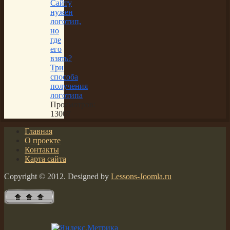
Сайту
нужен
логотип,
но
где
его
взять?
Три
способа
получения
логотипа
Просмотров:
13007
Главная
О проекте
Контакты
Карта сайта
Copyright © 2012. Designed by
Lessons-Joomla.ru