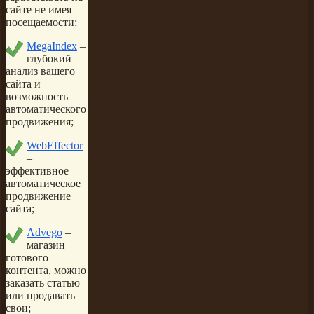
сайте не имея
посещаемости;
MegaIndex
–
глубокий
анализ вашего
сайта и
возможность
автоматического
продвижения;
WebEffector
–
эффективное
автоматическое
продвижение
сайта;
Advego
–
магазин
готового
контента, можно
заказать статью
или продавать
свои;