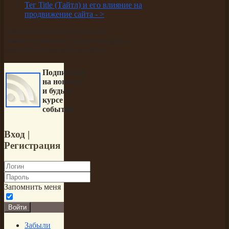
Тег Title (Тайтл) и его влияние на
продвижение сайта -
>
У Вас недостаточно прав для
комментирования. Вам необходимо
зарегистрироваться на сайте
Подпишись
на новости
и будь в
курсе
событий
Вход
|
Регистрация
Запомнить меня
Войти
Забыли