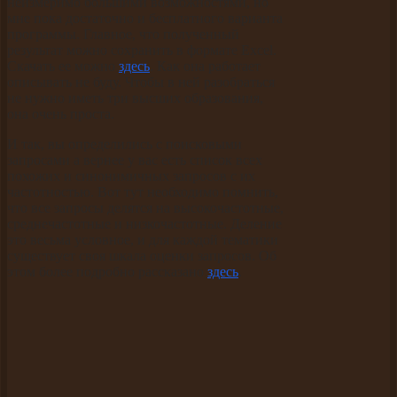
неизмеримо большими возможностями, но
мне пока достаточно и бесплатного варианта
программы. Главное, что полученный
результат можно сохранить в формате Excel.
Скачать ее можно
здесь
. Как она работает
описывать не буду. Чтобы в ней разобраться
не нужно иметь три высших образования,
она очень проста.
И так, вы определились с поисковыми
запросами а вернее у вас есть список всех
похожих и синонимичных запросов с их
частотностью. Вот тут необходимо помнить,
что все запросы делятся на высокочастотные,
среднечастотные и низкочастотные. Деление
это весьма условное, и для каждой тематики
существует своя шкала оценки запросов. Об
этом более подробно рассказано
здесь
.