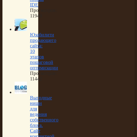
IDE
Просмотров:
11949
Юзабилити
продающего
сайта:
10
этапов
пошаговой
оптимизации
Просмотров:
11442
Выгодные
ниши
для
ведения
собственного
блога.
Сайт
контентной