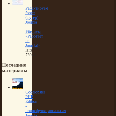
Редактируем
footer
(футер)
Joomla
|
Убираем
«Работает
на
Joomla!»
Hits:
73943
Последние
материалы
Codelobster
PHP
Edition
-
полнофункциональная
Joomla