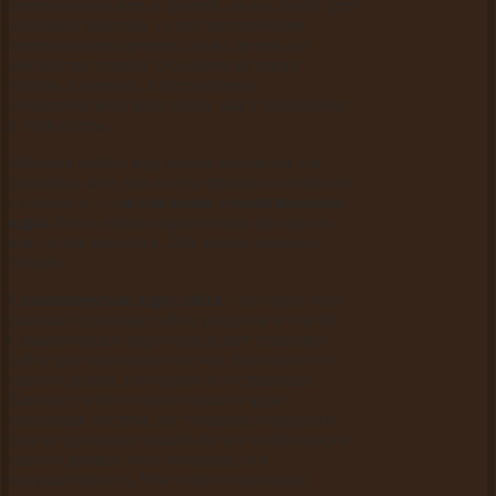
оптимизации хоть и долгий, но по своей сути
довольно простой, то вот внутреннюю
оптимизацию принято также делить на
множество этапов. Об одном из таких
этапов, а именно, о составлении
семантического ядра сайта, мы и поговорим
в этой статье.
Начиная работу над новым проектом для
заказчика мне, как всегда пришлось начинать
с главного - с
составления семантического
ядра.
Вот и решил параллельно рассказать,
как составляю его я. Для начала немного
теории.
Семантическое ядро сайта
– это мета-теги
главной страницы сайта, разделов и статей.
Семантическое ядро определяет тематику
сайта для поисковых систем, именно всего
сайта в целом, а не одной его страницы.
Конечно, и без семантического ядра
поисковая система эту тематику определит,
оно же призвано указать на все особенности
сайта в рамках этой тематики, его
направленность. Чем точнее поисковая