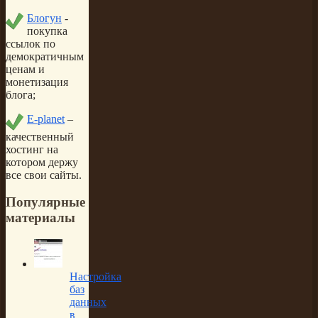
Блогун
-
покупка
ссылок по
демократичным
ценам и
монетизация
блога;
E-planet
–
качественный
хостинг на
котором держу
все свои сайты.
Популярные
материалы
Настройка
баз
данных
в