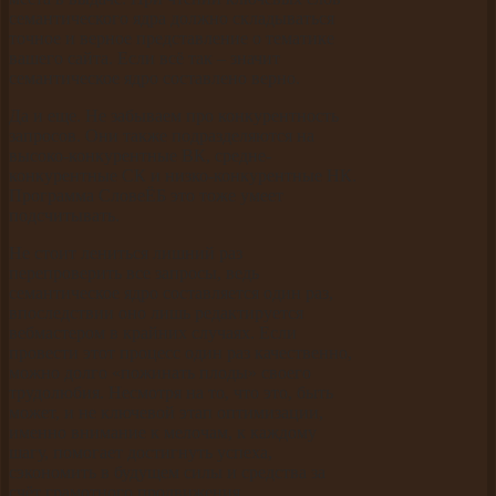
семантического ядра должно складываться
точное и верное представление о тематике
вашего сайта. Если всё так – значит
семантическое ядро составлено верно.
Да и еще. Не забываем про конкурентность
запросов. Они также подразделяются на
высоко-конкурентные ВК, средне-
конкурентные СК и низко-конкурентные НК.
Программа СловеЁБ это тоже умеет
подсчитывать.
Не стоит лениться лишний раз
перепроверить все запросы, ведь
семантическое ядро составляется один раз,
впоследствии оно лишь редактируется
вебмастером в крайних случаях. Если
провести этот процесс один раз качественно,
можно долго «пожинать плоды» своего
трудолюбия. Несмотря на то, что это, быть
может, и не ключевой этап оптимизации,
именно внимание к мелочам, к каждому
шагу, помогает достигнуть успеха,
сэкономить в будущем силы и средства за
счёт грамотного продвижения.