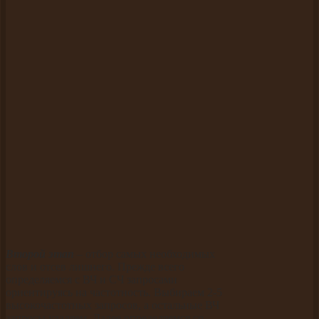
Второй этап
– отбор самых необходимых
слов и отсев лишнего. Прежде всего
определяемся с ВЧ
и СЧ запросами
ориентируясь на частотность. Выбираем 2-5
высокочастотных запросов, а остальные ВЧ
запросы удаляем. Далее определяемся со