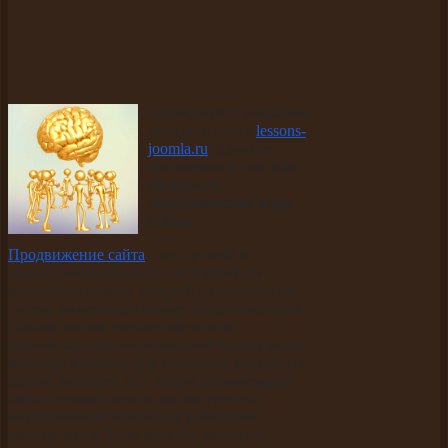
Здравствуйте уважаемы
читатели блога
lessons-
joomla.ru
. Давайте
поговорим о том,
как
составить
семантическое ядро
сайта.
Продвижение сайта
– это долгий и
кропотливый процесс, состоящий из
множества этапов, каждый из которых по-
своему важен и дополняет общую картину.
Однако нельзя считать все этапы
оптимизации равнозначными: одни имеют
большее значение для итогового результата,
другие меньшее. Все этапы оптимизации
сайта принято делить на две группы:
внутренняя оптимизация и внешняя
оптимизация. Если процесс внешней