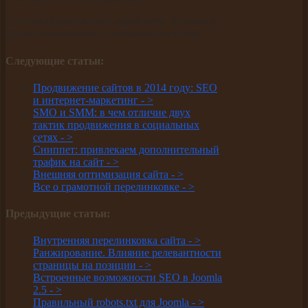
На этом статью можно завершить. Успехов в
Ваших начинаниях и оптимизации сайта!
Следующие статьи:
Продвижение сайтов в 2014 году: SEO
и интернет-маркетинг -
>
SMO и SMM: в чем отличие двух
тактик продвижения в социальных
сетях -
>
Сниппет: привлекаем дополнительный
трафик на сайт -
>
Внешняя оптимизация сайта -
>
Все о грамотной перелинковке -
>
Предыдущие статьи:
Внутренняя перелинковка сайта -
>
Ранжирование. Влияние релевантности
страницы на позиции -
>
Встроенные возможности SEO в Joomla
2.5 -
>
Правильный robots.txt для Joomla -
>