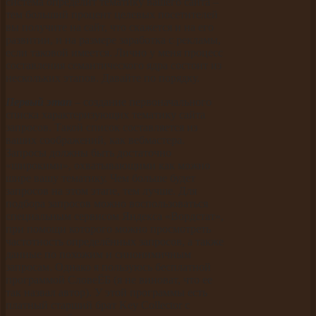
система определит тематику вашего сайта –
тем больший процент целевых посетителей
вы получите на сайт, что скажется и на его
развитии, и на размере заработка с рекламы,
если таковой имеется. Лично у меня процесс
составления семантического ядра состоит из
нескольких этапов. Давайте по порядку.
Первый этап
– создание первоначального
списка характеризующих тематику сайта
запросов. Такой список составляется из
ваших соображений, как вебмастера.
Запросы должны быть достаточно
«широкими», охватывающими как можно
шире вашу тематику. Чем больше будет
запросов на этом этапе, тем лучше. Для
подбора запросов можно воспользоваться
специальным сервисом Яндекса «Вордстат»,
при помощи которого можно просмотреть
частотность определённых запросов, а также
данные по похожим и синонимичным
запросам. Однако я пользуюсь бесплатной
программой СловеЁБ (я не виноват, что ее
так назвал автор). У этой программы есть
платный старший брат Key Collector с