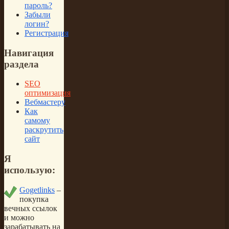
пароль?
Забыли
логин?
Регистрация
Навигация
раздела
SEO
оптимизация
Вебмастеру
Как
самому
раскрутить
сайт
Я
использую:
Gogetlinks
–
покупка
вечных ссылок
и можно
зарабатывать на