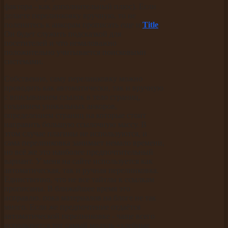
фактора - как дополнительный плюс). Если
делаете перелинковку вручную, то не
поленитесь к анкорам прописать еще и
Title
.
Он будет служить подсказкой для
посетителей и что немаловажно
положительно учитывается поисковыми
системами.
Собственно, саму перелинковку можно
проводить как автоматически, так и вручную
с вписыванием ссылок в тело страниц,
созданием уникальных анкоров,
определением страниц на которые стоит
направить большую ссылочную массу. В
этом случае плагины не используются, и
сама перелинковка занимает немало времени,
но всё же это наиболее предпочтительный
вариант. У меня на сайте используется как
автоматическая, так и ручная перелинковка.
Единственно, что не все тайтлы к ссылкам
прописаны. В ближайшее время это
исправлю. пока материалов на блоге не так
много. Если же предпочтение отдаётся
автоматической перелинковке - чаще всего
используется тот самый модуль «хлебные