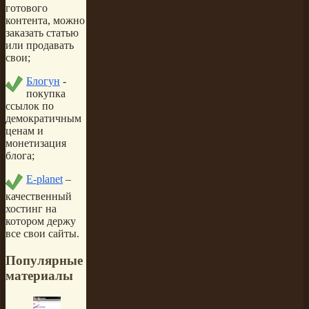
готового
контента, можно
заказать статью
или продавать
свои;
Блогун
-
покупка
ссылок по
демократичным
ценам и
монетизация
блога;
E-planet
–
качественный
хостинг на
котором держу
все свои сайты.
Популярные
материалы