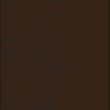
показатели сайта в выдаче могут быть
низкими.
Что может дать проведение перелинковки в
плане улучшения показателей сайта:
1)
Улучшение юзабилити
Поведенческий фактор, о котором принято
упоминать как об одном из факторов,
влияющих на успешную индексацию
ресурса, напрямую зависит от того,
насколько удобно просматривать страницы
сайта. Если материалы на его страницах
взаимосвязаны, а переход между ними не
занимает много времени - такой сайт будет
иметь положительные показатели с точки
зрения поведенческого фактора. Если нет - не
стоит ожидать чудес.
2)
Упрощение процесса индексации
Сайт, на котором все страницы расположены
и связаны в логическом порядке,
индексируется гораздо успешнее - это факт.
Поисковый робот обязательно отследит, куда