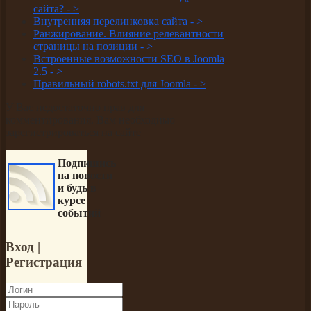
сайта? -
>
Внутренняя перелинковка сайта -
>
Ранжирование. Влияние релевантности
страницы на позиции -
>
Встроенные возможности SEO в Joomla
2.5 -
>
Правильный robots.txt для Joomla -
>
У Вас недостаточно прав для
комментирования. Вам необходимо
зарегистрироваться на сайте
Подпишись
на новости
и будь в
курсе
событий
Вход
|
Регистрация