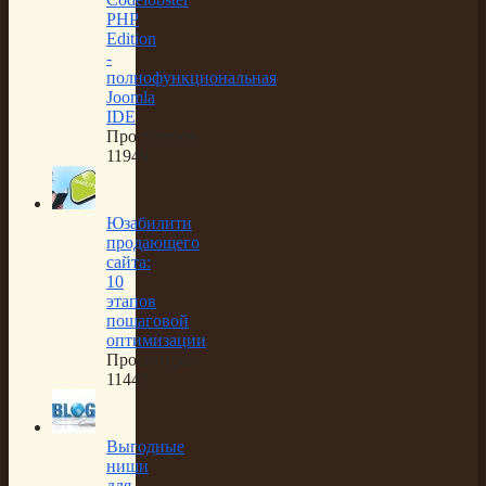
PHP
Edition
-
полнофункциональная
Joomla
IDE
Просмотров:
11949
Юзабилити
продающего
сайта:
10
этапов
пошаговой
оптимизации
Просмотров:
11442
Выгодные
ниши
для