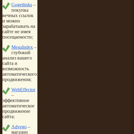
Gogetlinks
–
покупка
вечных ссылок
и можно
зарабатывать на
сайте не имея
посещаемости;
MegaIndex
–
глубокий
анализ вашего
сайта и
возможность
автоматического
продвижения;
WebEffector
–
эффективное
автоматическое
продвижение
сайта;
Advego
–
магазин