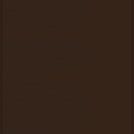
главную страницу идут ссылки на разделы,
из разделов - на темы, из тем - на отдельные
материалы. В последнем случае стоит
обратить внимание на плагин «хлебные
крошки», способный заметно упростить
навигацию после установки.
Стоит отметить, что различные схемы
перелинковки «заточены» под решение
разных задач. «Звезда» позволяет равномерно
распределить вес сайта, а перелинковка по
навигации позволяет сосредоточить
основную ссылочную массу на наиболее
значимых страницах.
После проведения перелинковки все
страницы сайта будут связаны анкорами,
способными сориентировать посетителя,
просматривающего страницу, какие ещё
тематически связанные материалы есть на
данном ресурсе. То есть, фактически, от того,
насколько качественным будет анкор, будет
зависеть вероятность более
продолжительного нахождения посетителя
на сайте (и улучшение поведенческого