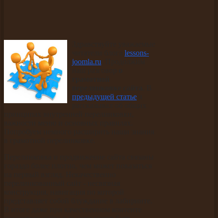
Здравствуйте уважаемые
читатели блога
lessons-
joomla.ru
. Продолжим
наш разговор
о
грамотной
перелинковке сайта
. В
предыдущей статье
я
рассказывал об общих
принципах внутренней перелинковки,
важности меню и основных правилах.
Попробуем немного расширить наши знания
в грамотной перелинковке.
Перелинковка и продвижение сайта связаны
гораздо более плотно, чем может показаться
на первый взгляд. Некачественно
перелинкованный сайт - несвязная
конструкция, навигация по которой
представляет собой блуждание в лабиринте.
В итоге даже при качественном контенте