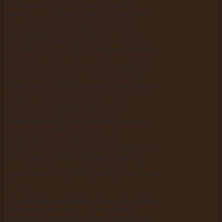
нетематические материалы сайта. Как
правило, их не бывает много, но они всегда
есть. Далее проверяется релевантность
проиндексированных запросов, так как с
помощью сервисов поисковых систем это не
так сложно сделать. Далее можно приступать
к размещению дополнительных внутренних
ссылок, в среднем на каждую страницу их
должно приходиться 5 - 10. Если меньше -
необходимо найти возможности для создания
дополнительных ссылок. Если выбирается
ручной способ перелинковки - стоит
обратить внимание на страницы,
занимающие наиболее высокие позиции в
поисковой выдаче. Именно на них
необходимо направлять основную
внутреннюю ссылочную массу, потому как в
этом случае исходные позиции страницы
будут расти гораздо быстрее. После этого
можно проводить перелинковку и закреплять
результат.
Перелинковка и продвижение сайта - важные
взаимосвязанные этапы, без которых
невозможна успешная работа ресурса. Если