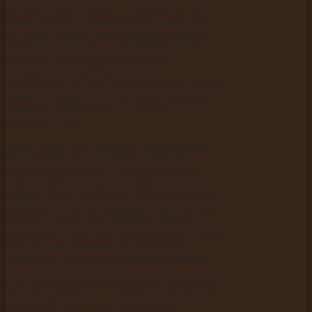
крошки» (breadcrumbs), с помощью которого
можно быстро создать внятную навигацию
по сайту. В целом, такая перелинковка по
своему хороша, так как не требует много
времени, способствует улучшению
поведенческих факторов, проста в
применении. Но при ней невозможно создать
целевой трафик на те, или иные страницы, а
анкор копируется вместе с текстом
донорского тега.
Важно знать, что страницы сайта должны
быть связаны между собой с помощью
уникальных анкоров. Для уникализации
можно изменять падежи, разбавлять анкоры
словами и т.п. Более того, ссылка не должна
выглядеть в тексте чужеродно, как отдельная
вставка - на это стоит обратить особое
внимание. Иначе область размещения ссылки
будет восприниматься как навязчивая
реклама, и пользы от неё не будет никакой.
Сама перелинковка сайта всегда начинается с
анализа данных. Отслеживаются результаты
поисковой индексации, отделяются