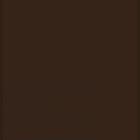
-
кольцевой
, когда все материалы сайта
связаны между собой по кругу (в этом случае
при выпадении одного элемента есть риск
прервать всю цепочку),
-
в виде звезды
, когда все страницы связаны
между собой линейно и напрямую и с
каждой из них можно попасть на все
остальные.
- либо
по схеме навигации сайта
- через