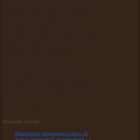
своевременно и грамотно перелинковывать
страницы (достаточно одного раза в месяц) -
посетители сайта не будут испытывать
проблем с поиском необходимой
информации, а поисковые системы - с
индексацией страниц. Итогом такой
оптимизационной работы станет улучшение
показателей работы сайта в целом и рост его
позиций в поисковой выдаче. А разве не это,
в конечном итоге, является целью
проведения перелинковки?
Все о грамотной перелинковке
это конечно
громко сказано. В этой статье вопрос
раскрыт далеко не полностью. По мере
накопления моих знаний буду продолжать
делиться ими с вами. А сейчас приглашаю к
диалогу.
И как всегда, удачи Вам в ваших начинаниях.
Похожие статьи:
Юзабилити продающего сайта: 10
этапов пошаговой оптимизации -
>