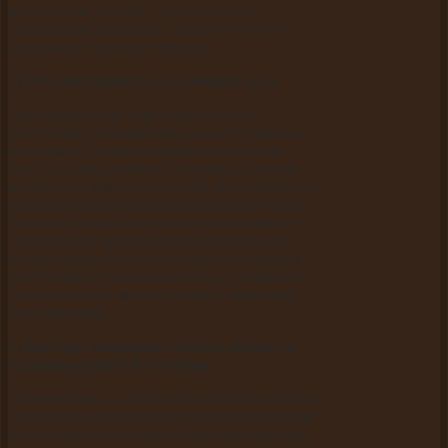
направлены ссылки с той или иной
страницы и "захватит" дополнительные
материалы в качестве бонуса.
3)
Рост внутреннего ссылочного веса
При правильной перелинковке рост
внутренних показателей каждой страницы
неизбежен. А концентрируя ссылочную
массу на определённых страницах, можно
придать им заметно больший вес, изначально
выделяя нужные страницы из общей массы.
И это не говоря уже о том, что поисковые
системы при прочих равных показателях
отдают предпочтение ресурсам с большим
внутренним ссылочным весом, а повысить
этот показатель можно только с помощью
перелинковки.
4)
Быстрое попадание сайта в выдачу в
узкоконкурентной тематике
Перелинковка - один из способов быстрого и
успешного продвижения сайта при условии
отсутствия возможностей для наращивания