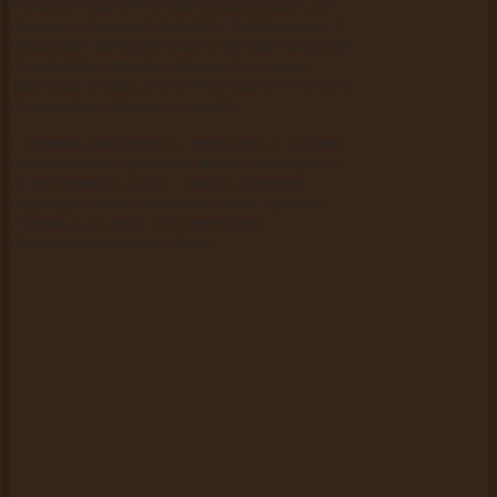
внешней ссылочной массы (актуально для
недавно созданных сайтов). Выбрав нишу с
невысокой конкуренцией и продвигая ресурс
по низкочастотным и среднечастотным
запросам, можно достаточно быстро попасть
на высокие позиции в выдаче.
С целями разобрались, переходим к задачам.
Перелинковка призвана решить главную из
существующих задач - связать воедино
структуру сайта, сократив поиск нужной
страницы до двух-трёх переходов.
Перелинковка может быть: