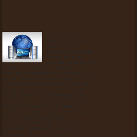
Самостоятельное
продвижение сайта
сопровождается
большим количеством
ошибок, которые
допускает сам владелец
проекта. Это явление сопровождает работу
не только начинающих веб-мастеров, но и
уже достаточно опытных оптимизаторов. В
этом нет ничего удивительного, ведь сам
процесс оптимизации очень нестабилен и
сложен. Кроме того, он отнимает много
времени и сил. Подробное рассмотрение
распространенных ошибок, которые
возникают в процессе продвижения сайта,
помогут владельцам ресурсов
проанализировать свою деятельность и
исключить промахи. Как говорится:
«Предупрежден – значит вооружен!».