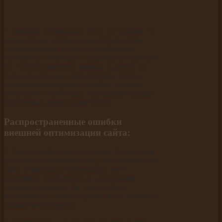
4. Ошибки в html кодах. Если все работы по
оптимизации проводились веб-мастером
самостоятельно, то ресурс необходимо
проверить с помощью специальных сервисов
на соответствие всем нормам. Сделать это
стоит хотя бы для перестраховки. Очень
часто можно встретить ошибки, которые
допускают в html кодах, тем самым вызывая
проблемы с индексацией сайта.
Распространенные ошибки
внешней оптимизации сайта:
1. Злоупотребление каталогами. В попытках
увеличить ссылочную массу на собственный
сайт, начинающие веб-мастера часто
прогоняют свой ресурс по нескольким
тысячам каталогов. За такую работу
поисковые системы запросто могут наложить
фильтр на веб-проект.
2. Некачественные ссылки. Далеко не все