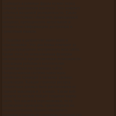
подбирать ключевые фразы нужно перед
началом заполнения контента. Это поможет
добиться желаемой релевантности. Также
нужно постоянно обновлять размещаемый
материал, преподносить актуальную и
интересную информацию доступным и
грамотным языком.
3. Ошибки в разработке навигации и
перелинковке. Эти два блока отвечают за
перераспределение внутреннего веса сайта.
Кроме того, их немаловажная функция
заключается в предоставлении возможности
поисковым роботам и посетителям
перемещаться на страницах сайта.
Непродуманная система навигации
неизбежно приведет к низкому уровню
индексации. Каждая страница ресурса
обязательно должна быть расположена от
главной максимум в 2 кликах. Также веб-
проекту на пользу пойдет создание карты
сайта. Что касается перелинковки, то ее
необходимо проводить, ориентируясь на
запросы страниц. Нужно обеспечить
большим объемом те страницы, которым это