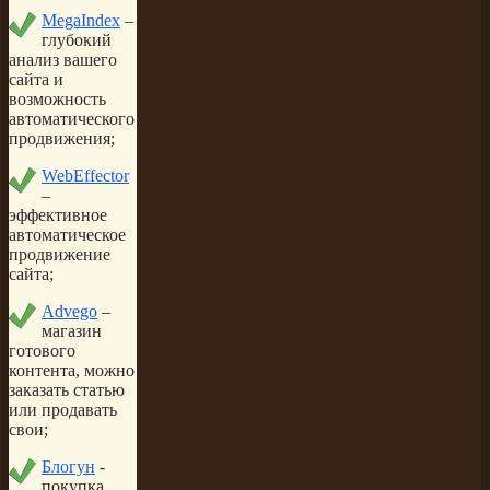
MegaIndex
–
глубокий
анализ вашего
сайта и
возможность
автоматического
продвижения;
WebEffector
–
эффективное
автоматическое
продвижение
сайта;
Advego
–
магазин
готового
контента, можно
заказать статью
или продавать
свои;
Блогун
-
покупка