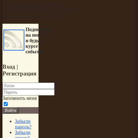
У Вас недостаточно прав для
комментирования. Вам необходимо
зарегистрироваться на сайте
Подпишись
на новости
и будь в
курсе
событий
Вход
|
Регистрация
Запомнить меня
Войти
Забыли
пароль?
Забыли
логин?