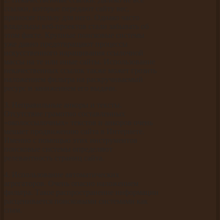
ссылки, которые передают сайту вес,
приносят пользу для него. Однако часто
владельцы веб-проектов стали забывать об
этом факте. Крупные поисковые системы
уже давно предотвращают процессы
искусственного наращивания ссылочной
массы на те или иные сайты. Использование
некачественных ссылок также может грозить
наложением фильтра на раскручиваемый
ресурс и занижением его выдачи.
3. Неправильные анкоры и тексты.
Отсутствие грамотно составленных
«околоссылочных» текстов и анкоров очень
мешает продвижению сайта в Интернете.
Именно с помощью этих инструментов
поисковые системы определяют
релевантность страниц сайта.
4. Использование автоматических
агрегаторов. Очень опасно наложением
фильтра. Такое распространение информации
расценивается поисковыми системами как
спам.