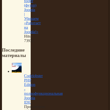
footer
(футер)
Joomla
|
Убираем
«Работает
на
Joomla!»
Hits:
73932
Последние
материалы
Codelobster
PHP
Edition
-
полнофункциональная
Joomla
IDE
Просмотров: