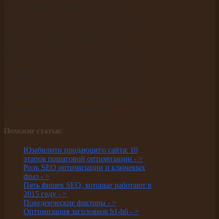
Для успешного продвижения сайта
необходимо качественно и ответственно
подходить к вопросам оптимизации, не
гоняясь за быстрым наращиванием
ссылочной массы. Кроме того, нужно
отслеживать все изменения в алгоритмах
работы поисковых систем. Важно работать
над уникальностью контента, объективно
подходить к оценке качества и актуальности
публикуемого материала, а также уделять
внимание всем блокам страниц ресурса.
Удачи Вам в ваших начинаниях!
Похожие статьи:
Юзабилити продающего сайта: 10
этапов пошаговой оптимизации -
>
Роль SEO оптимизации и ключевых
фраз -
>
Пять фишек SEO, которые работают в
2015 году -
>
Поведенческие факторы -
>
Оптимизация заголовков h1-h6 -
>