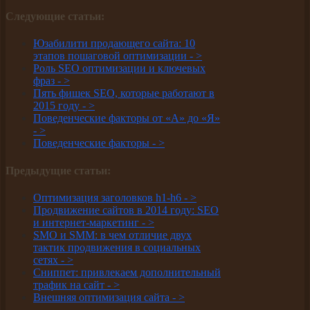
Следующие статьи:
Юзабилити продающего сайта: 10
этапов пошаговой оптимизации -
>
Роль SEO оптимизации и ключевых
фраз -
>
Пять фишек SEO, которые работают в
2015 году -
>
Поведенческие факторы от «А» до «Я»
-
>
Поведенческие факторы -
>
Предыдущие статьи:
Оптимизация заголовков h1-h6 -
>
Продвижение сайтов в 2014 году: SEO
и интернет-маркетинг -
>
SMO и SMM: в чем отличие двух
тактик продвижения в социальных
сетях -
>
Сниппет: привлекаем дополнительный
трафик на сайт -
>
Внешняя оптимизация сайта -
>