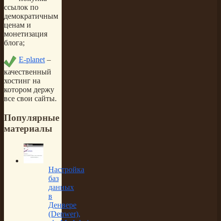
ссылок по
демократичным
ценам и
монетизация
блога;
E-planet
–
качественный
хостинг на
котором держу
все свои сайты.
Популярные
материалы
Настройка
баз
данных
в
Денвере
(Denwer),