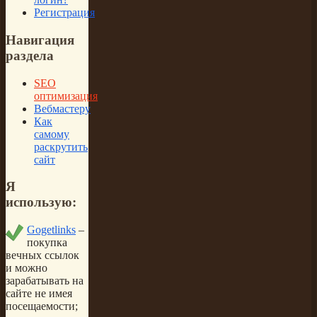
Регистрация
Навигация
раздела
SEO
оптимизация
Вебмастеру
Как
самому
раскрутить
сайт
Я
использую:
Gogetlinks
–
покупка
вечных ссылок
и можно
зарабатывать на
сайте не имея
посещаемости;