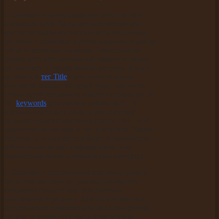
1. Ошибки в использовании мега-тегов и
ключевых слов. Большое количество веб-
мастеров пытается перехитрить поисковые
системы с помощью перенасыщения страниц
сайта ключевыми словами. Такая работа
скорее даст отрицательный эффект и никак
не поможет в продвижении ресурса. Важно
вставить в
тег Title
один качественный
ключевой запрос, который будет наиболее
точно характеризовать контент страницы. В
тег
keywords
достаточно добавить 5 – 8
нужных ключевых слов, а вот короткое
описание самого контента (около 230 – 250
символов) вставляем в тег description. Таким
образом, у пользователя будет возможность
найти нужную ему информацию, а не
перенасыщенный ключевиками материал.
2. Ошибки в составлении контента. Очень
часто веб-мастера не уделяют должного
внимания грамотному заполнению
собственного ресурса. Для того чтобы вся
предлагаемая информация была на нужном
уровне и соответствовала всем нормам,