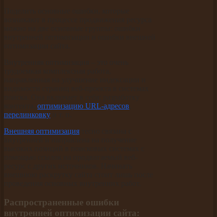
Поделить основные ошибки, которые
возникают в процессе продвижения ресурса
можно на две основные группы: ошибки
внутренней оптимизации и ошибки внешней
оптимизации сайта.
Внутренняя оптимизация – это очень
трудоемкая комплексная работа,
направленная на улучшение индексации и
видимости страниц веб-проекта в системах
поиска. Она включает в себя: разработку
контента,
оптимизацию URL-адресов
,
перелинковку
и т. п.
Внешняя оптимизация
тесно связана с
внутренней и направлена на получение
высоких позиций в поисковых системах с
помощью ссылок на продвигаемый веб-
ресурс с других источников. Начинать
внешнюю раскрутку сайта стоит лишь после
проведения основных внутренних работ.
Распространенные ошибки
внутренней оптимизации сайта: