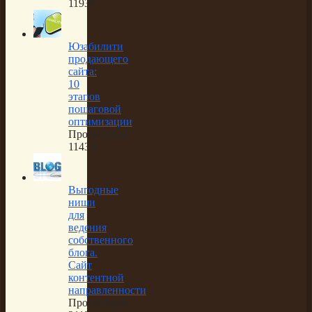
11938
Юзабилити
продающего
сайта:
10
этапов
пошаговой
оптимизации
Просмотров:
11434
Выгодные
ниши
для
ведения
собственного
блога.
Сайт
контентной
направленности
Просмотров: