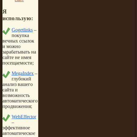
Я
использую:
Gogetlinks
–
покупка
вечных ссылок
и можно
зарабатывать на
сайте не имея
посещаемости;
MegaIndex
–
глубокий
анализ вашего
сайта и
возможность
автоматического
продвижения;
WebEffector
–
эффективное
автоматическое