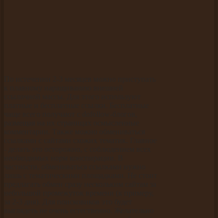
По истечении 2-3 месяцев можно приступать
к плавному наращиванию внешней
ссылочной массы. Для этого используют
платные и бесплатные ссылки. Бесплатные
чаще всего получают с dofollow-блогов,
размещая на их страницах осмысленные
комментарии. Также можно обмениваться
ссылками с сайтами схожих тематик. Главное
- делать это осторожно, с соблюдением всех
необходимых норм конспирации. В
частности, обмениваться ссылками нужно
лишь с тематическими площадками. Не стоит
предлагать обмен сразу нескольким сайтам за
небольшой промежуток времени (к примеру,
за 2-3 дня). Для поисковиков это будет
выглядеть не очень естественно. Желательно