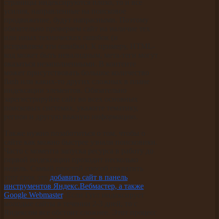
страницы индексируются плохо, то и все
усилия, направленные на поисковое
продвижение, будут напрасными. Поэтому
обязательно проверяем сайт на наличие тех
или иных технических ошибок (и
исправляем эти ошибки). К примеру, HTML-
код может быть невалидным, мета-теги могут
оказаться незаполненными. В контенте
может присутствовать большое количество
flash или каких-то других сложных в плане
индексации элементов. Обязательно
зарегистрируйте сайт во всех основных
поисковых системах, укажите тематику,
регион и другую важную информацию.
Также нужно позаботиться о том, чтобы о
сайте как можно быстрее узнали поисковики.
Часто с момента запуска ресурса в работу до
первой индексации проходит несколько
недель. Самый простой способ сократить
этот срок это
добавить сайт в панель
инструментов Яндекс.Вебмастер, а также
Google Webmaster
. Если Гугл индексирует
молодые сайты в течении 2-3 дней, то с
Яндексом все обстоит сложнее. Этот процесс