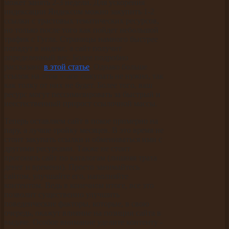
может занять 2-3 недели. Для ускорения
индексации Яндексом можно закупить 1-2
ссылки с трастовых тематических ресурсов,
но только после того как пойдет небольшой
трафик с Гугла. Страницы намного быстрее
попадут в индекс, а сайт получит
определенный вес. Более подробно
рассказано
в этой статье
. Однако больше
ссылок на этом этапе покупать не нужно, так
как толку от них не будет. Более того, ваш
ресурс могут пессимизировать за быстрый и
неестественный прирост ссылочной массы.
Теперь оставляем сайт в покое примерно на
пару, а лучше тройку месяцев. В это время не
стоит закупать ссылки и обмениваться ими с
другими ресурсами. Также не стоит
прогонять сайт по каталогам (лишняя трата
денег и времени). Просто занимайтесь
сайтом, улучшайте его, наполняйте
контентом. Ведь в конечном итоге, все это
позволит существенно улучшить
поведенческие факторы, которые, в свою
очередь, окажут влияние на позиции сайта в
выдаче. Особое внимание уделите контенту -