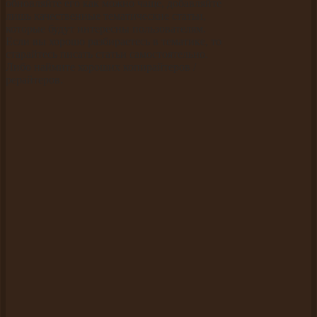
обновляйте его как можно чаще, добавляйте
лишь качественные тематические статьи,
которые будут интересны пользователям.
Если вы хорошо разбираетесь в тематике, то
старайтесь писать статьи самостоятельно.
Либо наймите хороших копирайтеров /
рерайтеров.