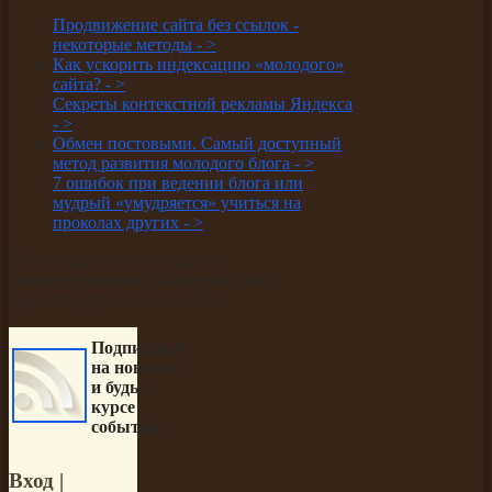
Продвижение сайта без ссылок -
некоторые методы -
>
Как ускорить индексацию «молодого»
сайта? -
>
Секреты контекстной рекламы Яндекса
-
>
Обмен постовыми. Самый доступный
метод развития молодого блога -
>
7 ошибок при ведении блога или
мудрый «умудряется» учиться на
проколах других -
>
У Вас недостаточно прав для
комментирования. Вам необходимо
зарегистрироваться на сайте
Подпишись
на новости
и будь в
курсе
событий
Вход
|