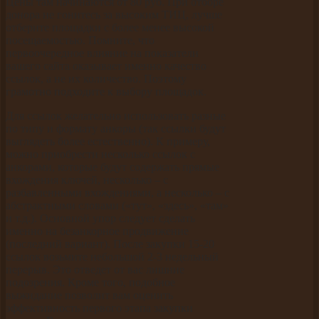
Цены там начинаются от 80 руб. При отборе
донора не гонитесь за высоким ТИЦ, лучше
отберите площадки с более менее высокой
посещаемостью. Помните, что
первоочередное влияние на показатели
вашего сайта оказывает именно качество
ссылок, а не их количество. Поэтому
грамотно подходите к выбору площадок.
Для ссылок желательно использовать разные
по типу и формату анкоры (так ссылки будут
выглядеть более естественно). К примеру,
можно приобрести несколько ссылок с
анкорами, которые будут содержать прямые
вхождения ключей, несколько – с
разбавленными вхождениями, а несколько – с
абстрактными словами («тут», «здесь», «там»
и т.д.). Основной упор следует сделать
именно на безанкорное продвижение
(последний вариант). После закупки 15-20
ссылок возьмите небольшой 2-3 недельный
перерыв. Это отведет от вас лишние
подозрения. Кроме того, подобное
выжидание позволит вам оценить
эффективность первого этапа закупки