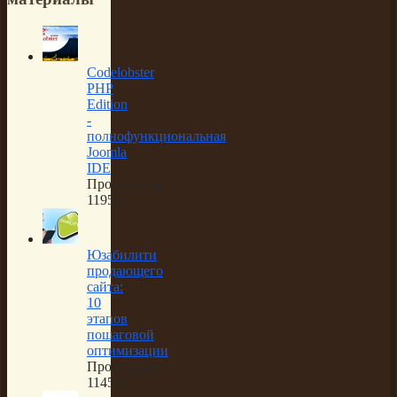
Codelobster
PHP
Edition
-
полнофункциональная
Joomla
IDE
Просмотров:
11954
Юзабилити
продающего
сайта:
10
этапов
пошаговой
оптимизации
Просмотров:
11450