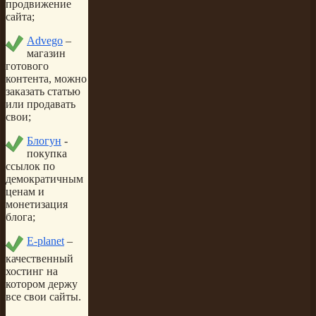
продвижение
сайта;
Advego
–
магазин
готового
контента, можно
заказать статью
или продавать
свои;
Блогун
-
покупка
ссылок по
демократичным
ценам и
монетизация
блога;
E-planet
–
качественный
хостинг на
котором держу
все свои сайты.