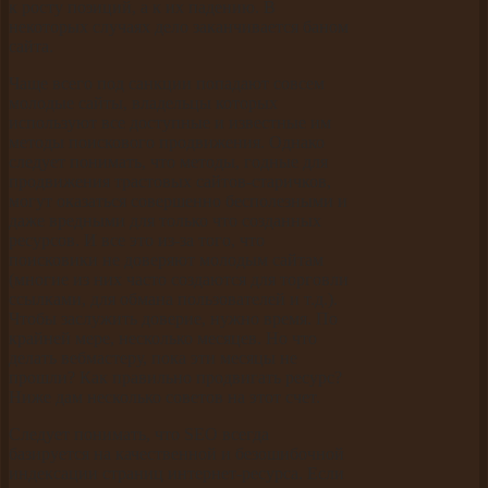
к росту позиций, а к их падению. В
некоторых случаях дело заканчивается баном
сайта.
Чаще всего под санкции попадают совсем
молодые сайты, владельцы которых
используют все доступные и известные им
методы поискового продвижения. Однако
следует понимать, что методы, годные для
продвижения трастовых сайтов-старичков,
могут оказаться совершенно бесполезными и
даже вредными для только что созданных
ресурсов. И все это из-за того, что
поисковики не доверяют молодым сайтам
(многие из них часто создаются для торговли
ссылками, для обмана пользователей и т.д.).
Чтобы заслужить доверие, нужно время. По
крайней мере, несколько месяцев. Но что
делать вебмастеру, пока эти месяцы не
прошли? Как правильно продвигать ресурс?
Ниже дам несколько советов на этот счет.
Следует понимать, что SEO всегда
базируется на качественной и безошибочной
индексации страниц интернет-ресурса. Если