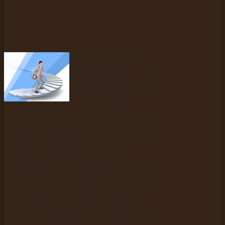
Добрый день друзья.
Хочу поделиться с Вами
своим опытом по
особенности
продвижения молодого
сайта. Тематика
поискового продвижения сайтов сегодня
интересует очень многих людей. Основная
причина такой заинтересованности
заключается в том, что ежедневно создается
большое количество новых интернет-
ресурсов. И каждому вебмастеру, по
понятным причинам, хочется вывести свое
детище на первые позиции в выдаче по
нужным запросам. В своем стремлении это
сделать люди часто забывают о главном
правиле SEO – «не навреди». Другими
словами, совершаются какие-то серьезные
ошибки, которые в дальнейшем приводят не