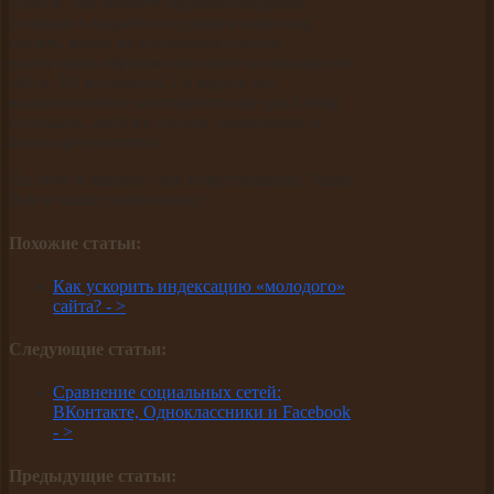
ссылок. Вы сможете проанализировать
позиции в выдаче по нужным запросам,
понять, какие из купленных ссылок
наилучшим образом повлияли на показатели
сайта. По истечении 2-3 недель все
вышеописанное повторяется еще раз (отбор
площадок, закупка ссылок, выжидание и
анализ результатов).
На этом и закончу свое повествование. Удачи
Вам в ваших начинаниях!
Похожие статьи:
Как ускорить индексацию «молодого»
сайта? -
>
Следующие статьи:
Сравнение социальных сетей:
ВКонтакте, Одноклассники и Facebook
-
>
Предыдущие статьи: