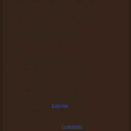
использовать схемы перекрестного обмена (в
процедуре участвует сразу несколько сайтов).
К примеру, у вас есть два сайта - A и B.
Также есть сайт вашего партнера - C. С сайта
A вы ставите ссылку на сайт C, а владелец
сайта C ставит ссылку на ваш же сайт B.
Найти партнеров для обмена можно на
форумах для вебмастеров. Кроме того, можно
обратиться к владельцам нужных вам сайтов
напрямую.
Платные ссылки приобретаются по
похожему принципу. То есть сначала нужно
выбрать тематические площадки с хорошими
показателями ТИЦ и PR. Далее происходит
непосредственная закупка ссылок с
обязательным соблюдением временного
интервала между приобретением каждой
конкретной ссылки. Если в денежных
средствах ограничены, то можно подобрать
качественный ресурс на
Блогуне
, где
довольно таки демократичные цены. Ну а
при наличии хоть какого-то стартового
капитала для продвижения своего проекта
покупайте вечные ссылки на
Gogetlinks
.