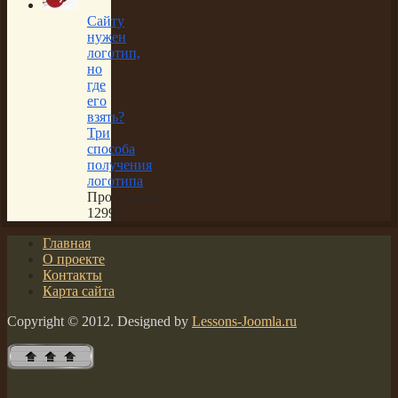
Сайту
нужен
логотип,
но
где
его
взять?
Три
способа
получения
логотипа
Просмотров:
12993
Главная
О проекте
Контакты
Карта сайта
Copyright © 2012. Designed by
Lessons-Joomla.ru