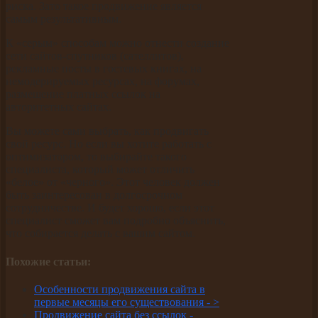
риска. Зато такое продвижение является
самым результативным.
К «серым» способам можно отнести создание
сети сайтов-спутников (сателлитов),
рекламные посты в гостевых книгах, на
немодерируемых ресурсах, на форумах,
размещение платных ссылок на
авторитетных сайтах.
Вы можете сами выбрать, как продвигать
свой ресурс. Но если вы хотите работать с
оптимизатором, то выбирайте такого
специалиста, который может отличить
«белое» от «черного». Этот человек должен
быть заинтересован в долгосрочном
сотрудничестве. И будет хорошо, если этот
специалист сможет вам подробно объяснить,
что собирается делать с вашим сайтом.
Похожие статьи:
Особенности продвижения сайта в
первые месяцы его существования -
>
Продвижение сайта без ссылок -