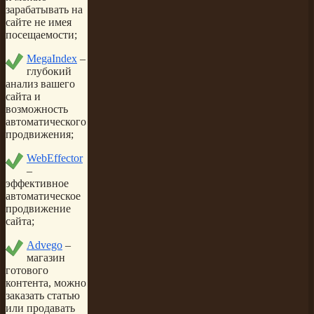
зарабатывать на
сайте не имея
посещаемости;
MegaIndex
–
глубокий
анализ вашего
сайта и
возможность
автоматического
продвижения;
WebEffector
–
эффективное
автоматическое
продвижение
сайта;
Advego
–
магазин
готового
контента, можно
заказать статью
или продавать