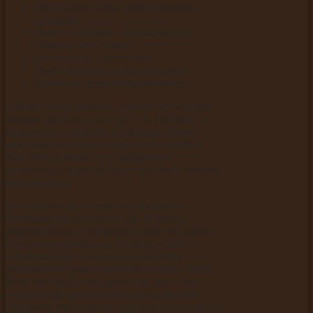
наполнение сайта тематическими
статьями;
обмен ссылками с похожими по
тематике ресурсами;
регистрация в каталогах;
обмен тематическими статьями;
раскрутка через социальные сети.
Однако стоит отметить, что не все «белые»
методы приносят результат. Все зависит от
конкретного проекта. Сложность может
возникнуть и тогда, когда клиент требует
быстрый результат, а у выбранных
поисковых запросов очень высокий уровень
конкуренции.
Но чаще всего оптимальный вариант
продвижения находится где-то между
разрешенными и запрещенными методами.
Из-за этого появилось понятие «серого»
продвижения. Таким продвижением
занимаются самые опытные оптимизаторы.
Ведь для такого продвижения надо знать
неписанные правила поисковых систем.
Подобная работа всегда проводится на грани