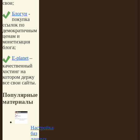
свои;
Блогун
-
покупка
ссылок по
демократичным
ценам и
монетизация
блога;
E-planet
–
качественный
хостинг на
котором держу
все свои сайты.
Популярные
материалы
Настройка
баз
данных