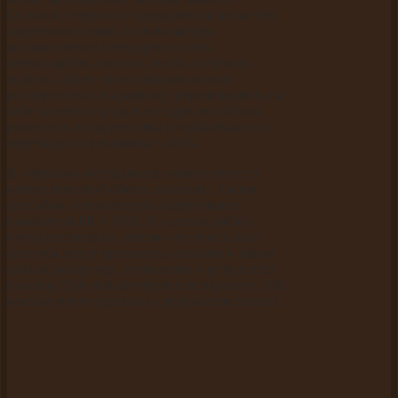
Основой «черного» продвижения являются
дорвейные схемы. Оптимизаторы
автоматически генерируют сотни
псевдосайтов для того, чтобы получить
трафик. Далее этим трафиком можно
распорядиться по-разному: перенаправить на
сайт клиента, продать его другим сайтам,
разместить блок рекламы и зарабатывать на
переходах на рекламные сайты.
К «черным» методам еще можно отнести
нетематический обмен ссылками. Таким
способом оптимизаторы накручивают
показатели PR и тИЦ. Но данная работа
очень рискованна, потому что поисковые
системы могут применить санкции к таким
сайтам (например, понижение в результатах
поиска). При неблагоприятном варианте сайт
вообще могут удалить из результатов поиска.