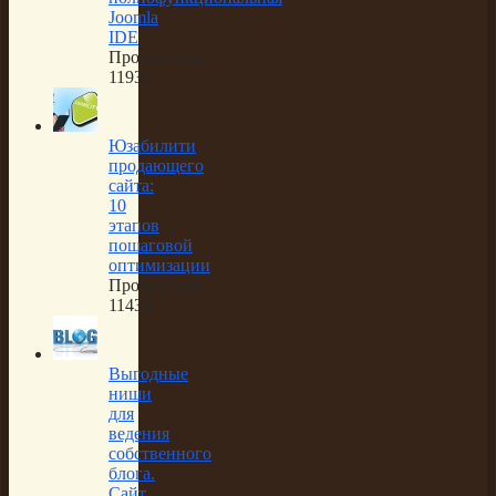
Joomla
IDE
Просмотров:
11938
Юзабилити
продающего
сайта:
10
этапов
пошаговой
оптимизации
Просмотров:
11434
Выгодные
ниши
для
ведения
собственного
блога.
Сайт