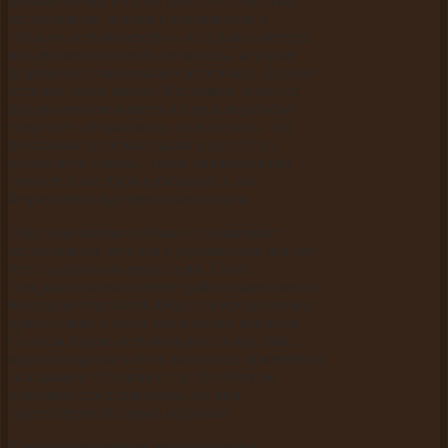
оптимизаторы в своей работе используют
запрещенные методы продвижения, а
«белые» оптимизаторы – легальные методы
продвижения (то есть те методы, которые
разрешены поисковыми системами). Данное
отличие очень важно. Например, если над
продвижением вашего ресурса поработал
«черный» оптимизатор, то есть риск, что
поисковые системы удалят ваш сайт из
результатов поиска. Такие оптимизаторы
гонятся за быстрой прибылью, и им
безразлично будущее вашего сайта.
Опытные оптимизаторы не применяют
запрещенных методов продвижения, потому
что им дорога их репутация. Такие
специалисты выполняют работу качественно,
никуда не торопятся. Ведь для продвижения
одного сайта нужно очень много времени.
Сначала нужно оптимизировать код сайта,
зарегистрировать его в каталогах, обменяться
ссылками и статьями и т.д. Поэтому не
доверяйте предложениям, где вам
гарантируют быстрый результат.
Какие запрещенные методы бывают?