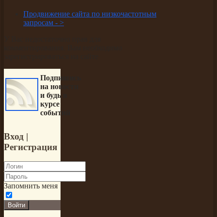
Продвижение сайта по низкочастотным
запросам -
>
У Вас недостаточно прав для
комментирования. Вам необходимо
зарегистрироваться на сайте
Подпишись
на новости
и будь в
курсе
событий
Вход
|
Регистрация
Запомнить меня
Войти