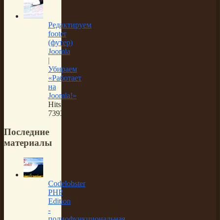
Редактируем
footer
(футер)
Joomla
|
Убираем
«Работает
на
Joomla!»
Hits:
73932
Последние
материалы
Codelobster
PHP
Edition
-
полнофункциональная