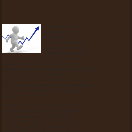
В Интернете можно
встретить много
предложений по
продвижению сайта в
поисковых системах.
Обычно данные услуги
предлагают маркетинговые агентства и
оптимизаторы. Все эти специалисты
обещают высокие места в результатах поиска
и радужные перспективы. Данные
предложения грамотно написаны, понятны.
Но не спешите с выбором оптимизатора или
агентства. Сначала разберитесь, что же
именно они предлагают.
Оптимизаторы отличаются друг от друга
методами, которые они используют для
продвижения веб-сайтов. Условно
оптимизаторов можно разделить на 2
категории: «черные» и «белые». «Черные»