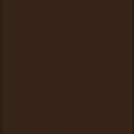
«Белое» продвижение состоит из нескольких
этапов:
оптимизация кода сайта;