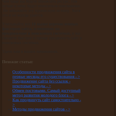
Чем чаще вы будете обновлять ресурс, тем
лучше к нему будут относиться поисковики.
Не забывайте эту прописную истину. Хотя
это и не всегда удается.
Учитывайте все
10 выше перечисленных
факторов сайта, влияющих на
продвижение в поисковых системах,
и вы
сможете быстрее и проще продвинуть сайт в
поисковых системах.
Удачи вам в ваших начинаниях.
Похожие статьи:
Особенности продвижения сайта в
первые месяцы его существования -
>
Продвижение сайта без ссылок -
некоторые методы -
>
Обмен постовыми. Самый доступный
метод развития молодого блога -
>
Как продвинуть сайт самостоятельно -
>
Методы продвижения сайтов -
>