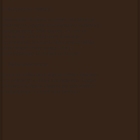
4. Количество страниц.
Некоторые эксперты считают, что большое
количество страниц положительно влияет на
ранжирование. Мое мнение, что это не
совсем так. Этот параметр позволяет
поисковикам отличить партнерские сайты,
увеличивает точки входа, но на
ранжирование он сильно не влияет.
5. Мобильная версия.
Наличие мобильной версии сайта повышает
его авторитет в глазах поисковиков. Google
считает, что таким образом вы заботитесь о
пользователе, а это вполне логично.