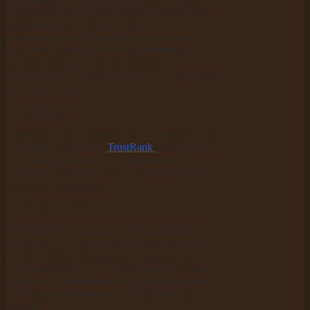
то отношение поисковиков будет лучше.
Старайтесь наполнять страницу обратной
связи как можно большим количеством
информации. Конечно же обратная связь
повышает доверие не только поисковых
систем к сайту, но и посетителей. Не
игнорируйте письма пришедшие к вам через
обратную связь.
2. TrustRank.
TrustRank, или доверие к сайту, прямо влияет
на его продвижение.
TrustRank
зависит от
того, какое количество авторитетных
ресурсов ссылается на вас. Чем их больше,
тем выше TrustRank.
3. Usability (Юзабилити).
Представьте себя на месте пользователя и
постарайтесь сделать так, чтобы навигация
по сайту была максимально удобной и
понятной. Чем лучше юзабилити, тем выше
сайт в результатах выдачи. Ведь поисковые
системы ориентируются на удобство для
людей.