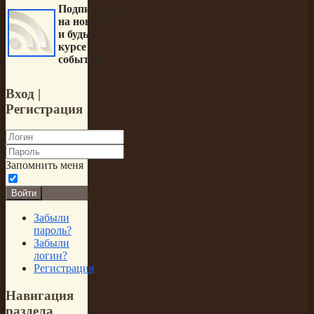
Подпишись
на новости
и будь в
курсе
событий
Вход
|
Регистрация
Запомнить меня
Войти
Забыли
пароль?
Забыли
логин?
Регистрация
Навигация
раздела