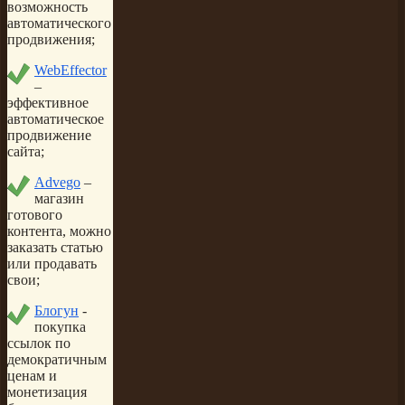
возможность
автоматического
продвижения;
WebEffector
–
эффективное
автоматическое
продвижение
сайта;
Advego
–
магазин
готового
контента, можно
заказать статью
или продавать
свои;
Блогун
-
покупка
ссылок по
демократичным
ценам и
монетизация