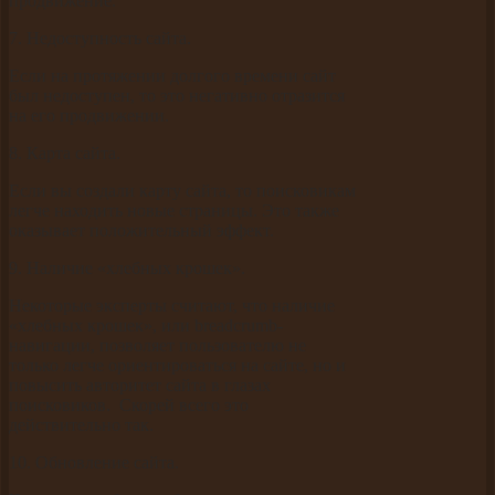
продвижение.
7. Недоступность сайта.
Если на протяжении долгого времени сайт
был недоступен, то это негативно отразится
на его продвижении.
8. Карта сайта.
Если вы создали карту сайта, то поисковикам
легче находить новые страницы. Это также
оказывает положительный эффект.
9. Наличие «хлебных крошек».
Некоторые эксперты считают, что наличие
«хлебных крошек», или breadcrumb-
навигации, позволяет пользователю не
только легче ориентироваться на сайте, но и
повысить авторитет сайта в глазах
поисковиков. Скорей всего это
действительно так.
10. Обновление сайта.