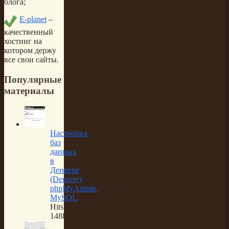
блога;
E-planet
–
качественный
хостинг на
котором держу
все свои сайты.
Популярные
материалы
Настройка
баз
данных
в
Денвере
(Denwer),
phpMyAdmin,
MySQL
Hits:
148898