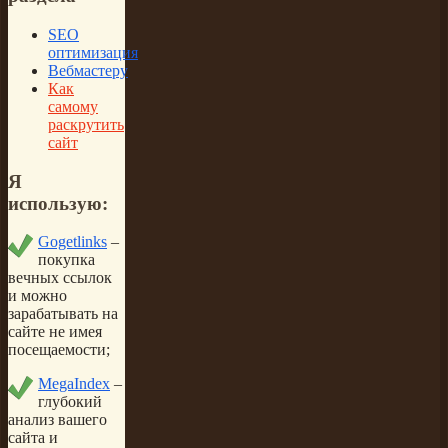
SEO
оптимизация
Вебмастеру
Как
самому
раскрутить
сайт
Я
использую:
Gogetlinks
–
покупка
вечных ссылок
и можно
зарабатывать на
сайте не имея
посещаемости;
MegaIndex
–
глубокий
анализ вашего
сайта и