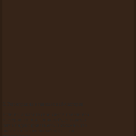
6. Регистрация в панелях веб-мастеров.
Если вы добавите свой сайт в панели веб-
мастеров, то поисковикам будет гораздо
легче индексировать его. Возможно, это
окажет положительный эффект на