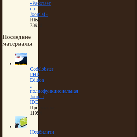
«Работает
на
Joomla!»
Hits:
73950
Последние
материалы
Codelobster
PHP
Edition
-
полнофункциональная
Joomla
IDE
Просмотров:
11954
Юзабилити