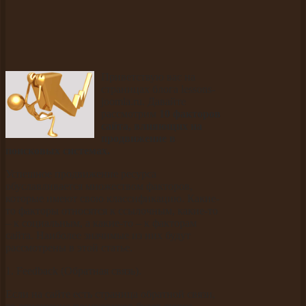
Приветствую вас на
страницах блога lessons-
joomla.ru. Давайте
рассмотрим
10 факторов
сайта, влияющих на
продвижение в
поисковых системах.
Успешное продвижение ресурса
обуславливается множеством факторов,
которые имеют свою классификацию. Какие-
то факторы относятся к ссылочным, какие-то
– к социальным, а какие-то – к факторам
сайта. Наиболее значимые из них будут
рассмотрены в этой статье.
1. Feedback (Обратная связь).
Если на сайте есть страница обратной связи,