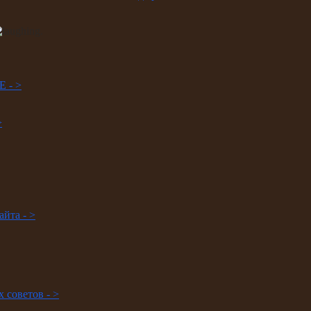
.
DE -
>
>
айта -
>
х советов -
>