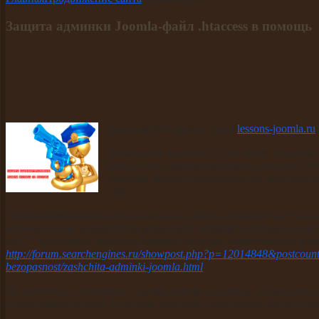
Защита админки Joomla-файл .htaccess в помощь
Здравствуйте друзья блога
lessons-joomla.ru
Уважаемые клиенты! Уже более 3х суток п
данных от административных частей CMS 
система защиты блокирует все попытки 
CMS.
Чтобы предотвратить взлом своих сайтов, а также не попас
настоятельно рекомендуем защитить административные части
них. C примерами методов защиты можете ознакомиться тут:
http://forum.searchengines.ru/showpost.php?p=12014848&postcou
bezopasnost/zashchita-adminki-joomla.html
.
Ну прочитал и прочитал. Однако придя на работу, попытался з
управлением Joomla. К своему великому удивлению увидел сл