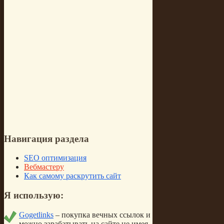
Навигация
раздела
SEO оптимизация
Вебмастеру
Как самому раскрутить сайт
Я
использую:
Gogetlinks
– покупка вечных ссылок и
можно зарабатывать на сайте не имея