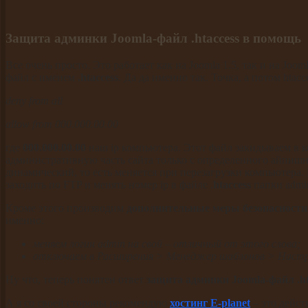
Защита админки Joomla-файл .htaccess в помощь
Все очень просто. Это работает как на Joomla 1.5, так и на Joo
файл с именем
.htaccess
. Да да именно так. Точка, а потом hta
deny from all
allow from 000.000.00.00
где
000.000.00.00
наш ip компьютера. Этот файл закидываем в ко
административную часть сайта только с определенного айпишн
динамический, то есть меняется при перезагрузки компьютера. 
заходить по FTP и менять номер
ip в файле .
htaccess
папки admin
Кроме этого производим
дополнительные меры безопасности
именно:
меняем логин admin на свой – отличный от этого слова;
отключаем в Расширения > Менеджер шаблонов > Настр
Ну что, теперь понятен ответ
защита админки Joomla-файл .h
А я со своей стороны рекомендую
хостинг E-planet
– это дейс