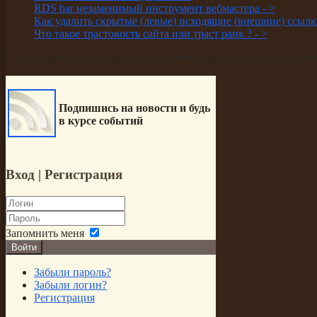
RDS bar незаменимый инструмент вебмастера -
>
Как удалить скрытые (левые) исходящие (внешние) ссылки
Что такое трастовость сайта или траст ранк ? -
>
У Вас недостаточно прав для комментирования. Вам необходимо
Подпишись на новости и будь
в курсе событий
Вход
| Регистрация
Запомнить меня
Войти
Забыли пароль?
Забыли логин?
Регистрация