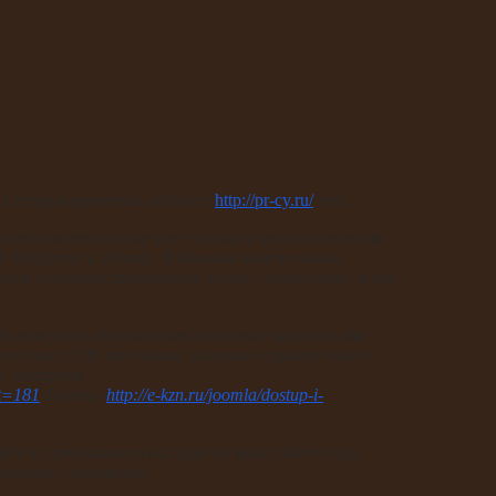
. Сегодня прочитал на блоге
http://pr-cy.ru/
что:
родолжается brute force атака с целью получения
Wordpress и Joomla. В данный момент наша
входа в административные части упомянутых выше
ть в черный список нашей системы защиты, мы
 своих CMS от взлома, а именно скрыть вход в
 Wordpress -
nt=181
Joomla -
http://e-kzn.ru/joomla/dostup-i-
айти в админпанель на один из моих сайтов под
едующее сообщение.