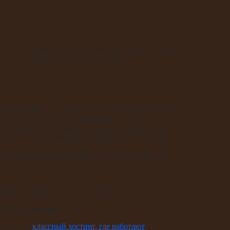
mla 2.5. Создаем файл в текстовом редакторе windows
ccess и вписываем следующие строки:
рень папки administrator. Это позволит входить в
ика. Понимаю, что практически у всех ip
Ну тут выбирать вам, что важнее – каждый раз
istrator, или жертвовать безопасностью сайта.
 по защите админки Joomla
и самого сайта. А
ойки > Просмотр позиций модулей.
taccess в помощь
.
твительно
классный хостинг, где работают