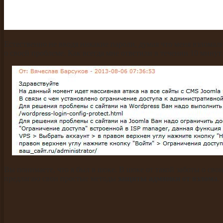
Естественно не вводя никакие пароли, думая что меня взломали
о своей проблеме. Как всегда мне ответили в течении 10 минут.
Вы понимаете, что я был в шоке. В шоке от такой заботы о сво
предлагаю свои простые методы
защиты админки от взлома
.