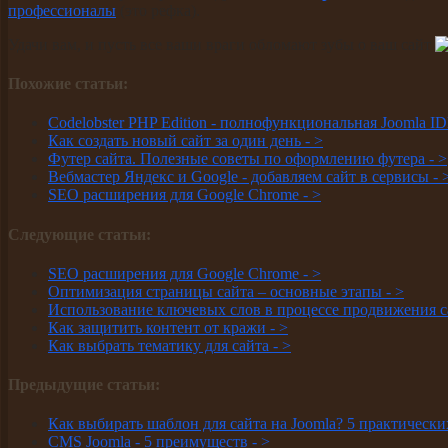
профессионалы
(это рефка).
Удачи вам, и пусть все ваши враги обломают зубы о ваш сайт
Похожие статьи:
Codelobster PHP Edition - полнофункциональная Joomla I
Как создать новый сайт за один день -
>
Футер сайта. Полезные советы по оформлению футера -
>
Вебмастер Яндекс и Google - добавляем сайт в сервисы -
SEO расширения для Google Chrome -
>
Следующие статьи:
SEO расширения для Google Chrome -
>
Оптимизация страницы сайта – основные этапы -
>
Использование ключевых слов в процессе продвижения с
Как защитить контент от кражи -
>
Как выбрать тематику для сайта -
>
Предыдущие статьи:
Как выбирать шаблон для сайта на Joomla? 5 практически
CMS Joomla - 5 преимуществ -
>