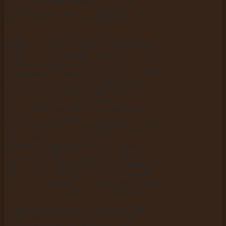
есть и достаточно сложные. Об одном из
таких сложных этапов — заполнении тегов
h1-h6, - мы и поговорим в этой статье.
У каждого элемента кода страницы есть свои
функции. Теги h1-h6 сочетают как функции
оформления, так и функции оптимизации, на
которых мы и сделаем особый акцент. С
точки зрения оптимизации, заголовки h1-h6
– это теги акцентирования, задача которых
обратить внимание поискового робота на
наиболее важные с точки зрения
определения тематики и темы контента
участки текста и слова. Поисковый робот не
может абсолютно точно определить тематику
сайта и все тонкости темы контента
страницы, помочь ему в этом и призваны
заголовки h1-h6. Так как позиции в выдаче в
значительной мере зависят от релевантности
сайта, её определение — первостепенный
вопрос оптимизации. И в этой связи данный
этап можно отнести к наиболее важным.
Практически во всех современных CMS, и
Joomla не исключение, заголовки уже