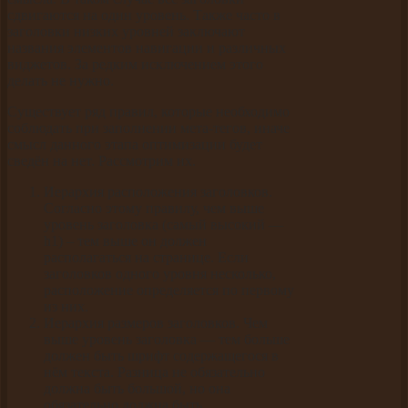
сдвигаются на один уровень. Также часто в
заголовки низких уровней заключают
названия элементов навигации и различных
виджетов. За редким исключением этого
делать не нужно.
Существует ряд правил, которые необходимо
соблюдать при заполнении мета-тегов, иначе
смысл данного этапа оптимизации будет
сведён на нет. Рассмотрим их.
Иерархия расположения заголовков.
Согласно этому правилу, чем выше
уровень заголовка (самый высокий —
h1) – тем выше он должен
располагаться на странице. Если
заголовков одного уровня несколько,
расположение определяется по первому
из них.
Иерархия размеров заголовков. Чем
выше уровень заголовка — тем больше
должен быть шрифт содержащегося в
нём текста. Разница не обязательно
должна быть большой, но она
обязательно должна быть.