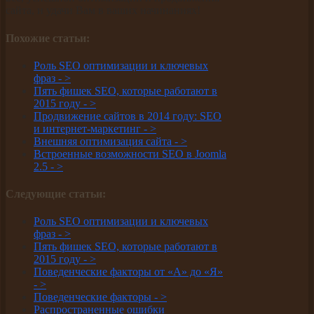
сайта, и удачи Вам в ваших начинаниях!
Похожие статьи:
Роль SEO оптимизации и ключевых
фраз -
>
Пять фишек SEO, которые работают в
2015 году -
>
Продвижение сайтов в 2014 году: SEO
и интернет-маркетинг -
>
Внешняя оптимизация сайта -
>
Встроенные возможности SEO в Joomla
2.5 -
>
Следующие статьи:
Роль SEO оптимизации и ключевых
фраз -
>
Пять фишек SEO, которые работают в
2015 году -
>
Поведенческие факторы от «А» до «Я»
-
>
Поведенческие факторы -
>
Распространенные ошибки