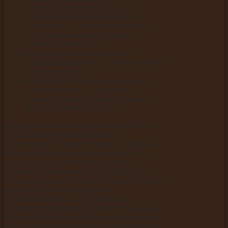
На каждой странице допускается
использование максимум одного
заголовка h1. Остальные заголовки
могут использоваться в любом
разумном количестве.
Не допускается использование
заголовков совместно с другими тегами
акцентирования.
Заголовки h1-h6 должны содержать в
себе только текст. В них нельзя
заключать ссылки, картинки, видео и
другие элементы контента.
Несмотря на всю свою важность, этот этап
редко проводится вебмастерами в
соответствии со всеми правилами. Впрочем,
именно поэтому его стоит проводить: это
может стать хорошим конкурентным
преимуществом вашего сайта. Кроме того,
проведение данного этапа не занимает много
времени, его можно частично
автоматизировать посредством кода,
благодаря чему вручную останется выделять
лишь отдельные элементы контента. На этом
всё, успешной оптимизации и продвижения