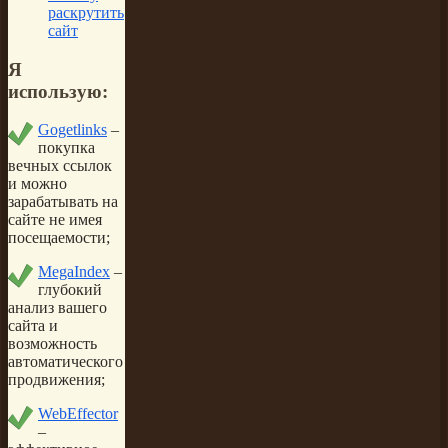
раскрутить
сайт
Я
использую:
Gogetlinks
–
покупка
вечных ссылок
и можно
зарабатывать на
сайте не имея
посещаемости;
MegaIndex
–
глубокий
анализ вашего
сайта и
возможность
автоматического
продвижения;
WebEffector
–