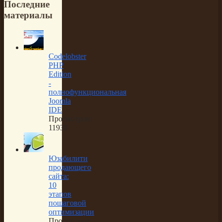
Последние
материалы
Codelobster
PHP
Edition
-
полнофункциональная
Joomla
IDE
Просмотров:
11938
Юзабилити
продающего
сайта:
10
этапов
пошаговой
оптимизации
Просмотров: