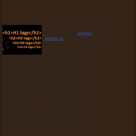
Здравствуйте уважаемые
читатели блога
lessons-
joomla.ru
. Создание сайта
— процесс, однозначно
оценить сложность
которого весьма
проблематично. Ещё сложнее оценить
сложность процесса оптимизации и
продвижения, который в принципе не имеет
временных рамок, а в ходе его проведения
может возникнуть множество сложностей,
некоторые из которых могут стать для сайта
фатальными. Именно поэтому перед
проведением того или иного этапа
оптимизации, необходимо тщательно
ознакомиться со всеми правилами его
проведения, возможными проблемами и
путями их решения. Конечно, существуют и
довольно простые этапы, проблемы с
которыми возникают редко, но, помимо них,