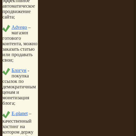
эффективное
автоматическое
продвижение
сайта;
Advego
–
магазин
готового
контента, можно
заказать статью
или продавать
свои;
Блогун
-
покупка
ссылок по
демократичным
ценам и
монетизация
блога;
E-planet
–
качественный
хостинг на
котором держу