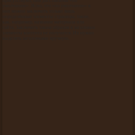
присутствуют, они расставлены «по
умолчанию». Ясно, что «по умолчанию» в
них можно заключить только лишь
определённые элементы страницы, такие,
как, например, название материала или
сайта. Заключить таким образом в заголовки
элементы контента не получится. Их нужно
выделять заголовками вручную.