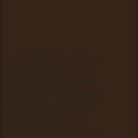
Существует несколько возможных схем
расстановки заголовков, которые определяют
их последовательность и элементы
страницы, которые будут в них заключены.
Наиболее распространённый вариант
выглядит так: в главный тег h1 заключается
название сайта, в тег h2 – название
страницы, в теги h3 – подзаголовки статьи, в
теги h4, h5 и h6 отдельные ключевые слова и
все прочие значимые элементы страницы.
Впрочем, во многих случаях целесообразнее
не заключать в тег h1 название сайта, а
вместо этого поместить в него название
страницы, которое с точки зрения
определения её релевантности имеет больше
смысла. В таком случае все заголовки